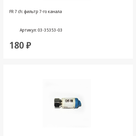
техника
FR 7 ch: фильтр 7-го канала
Компьютерные
комплектующие
Артикул: 03-35353-03
Системы
безопасности
180 ₽