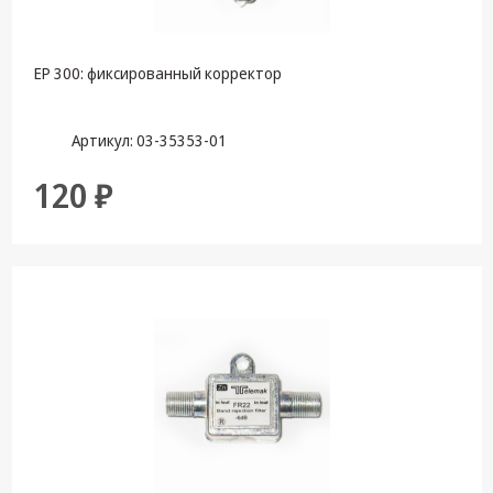
Крепеж,
Инструменты
EP 300: фиксированный корректор
Батарейки,
Зарядные
устройства,
Артикул: 03-35353-01
Адаптеры
питания
120 ₽
Коммутационное
оборудование и
Телефония
Климатическая
техника
Электрика
Светотехника
Товары для
дома и Бытовая