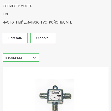
СОВМЕСТИМОСТЬ
Кронштейны
под ТВ, ЖК, СВЧ
ТИП
ЧАСТОТНЫЙ ДИАПАЗОН УСТРОЙСТВА, МГЦ
Кабельная
продукция
Усиление
Интернет
сигнала 3G/4G и
Сотовой связи
Сетевое
оборудование
Шнуры,
Штекеры,
Переходники
A/V, HDMI
Мобильные
аксессуары и
Аудиотехника