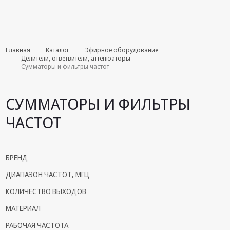
Комплекты
Главная
Каталог
Эфирное оборудование
августа
Делители, ответвители, аттенюаторы
Сумматоры и фильтры частот
Эфирное
оборудование
СУММАТОРЫ И ФИЛЬТРЫ
Android TV
ЧАСТОТ
приставки
Блоки питания,
Сетевые
БРЕНД
адаптеры
ДИАПАЗОН ЧАСТОТ, МГЦ
Пульты
дистанционного
КОЛИЧЕСТВО ВЫХОДОВ
управления
МАТЕРИАЛ
Спутниковое
РАБОЧАЯ ЧАСТОТА
оборудование