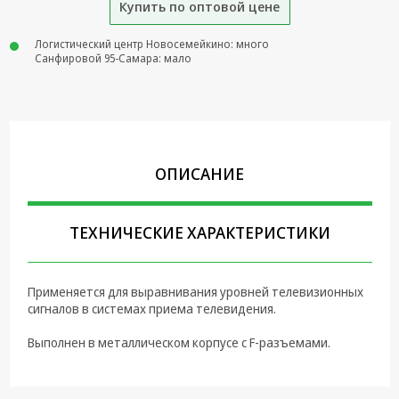
Купить по оптовой цене
Крепеж,
Инструменты
Логистический центр Новосемейкино: много
Санфировой 95-Самара: мало
Батарейки,
Зарядные
устройства,
Адаптеры
питания
ОПИСАНИЕ
Коммутационное
оборудование и
Телефония
ТЕХНИЧЕСКИЕ ХАРАКТЕРИСТИКИ
Климатическая
техника
Применяется для выравнивания уровней телевизионных
Электрика
сигналов в системах приема телевидения.
Светотехника
Выполнен в металлическом корпусе с F-разъемами.
Товары для
дома и Бытовая