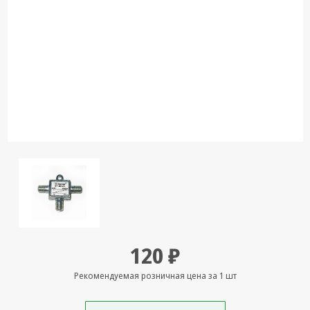
Кронштейны
под ТВ, ЖК, СВЧ
Кабельная
продукция
Усиление
Интернет
сигнала 3G/4G и
Сотовой связи
Сетевое
оборудование
Шнуры,
Штекеры,
Переходники
120 ₽
A/V, HDMI
Мобильные
Рекомендуемая розничная цена за 1 шт
аксессуары и
Аудиотехника