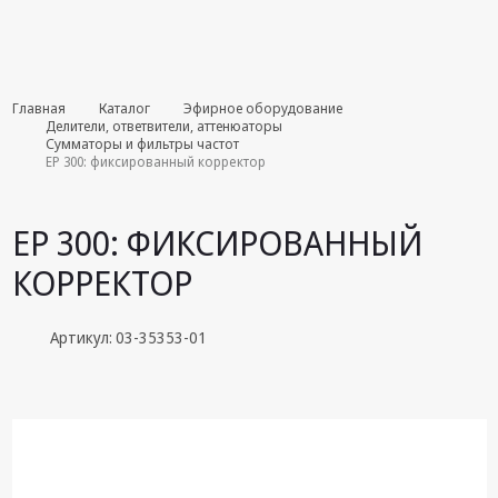
Комплекты
Главная
Каталог
Эфирное оборудование
августа
Делители, ответвители, аттенюаторы
Сумматоры и фильтры частот
EP 300: фиксированный корректор
Эфирное
оборудование
EP 300: ФИКСИРОВАННЫЙ
Android TV
приставки
КОРРЕКТОР
Блоки питания,
Сетевые
Артикул: 03-35353-01
адаптеры
Пульты
дистанционного
управления
Спутниковое
оборудование