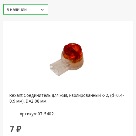
Кронштейны
под ТВ, ЖК, СВЧ
Кабельная
продукция
Усиление
Интернет
сигнала 3G/4G и
Сотовой связи
Сетевое
оборудование
Шнуры,
Rexant Соединитель для жил, изолированный К-2, (d=0,4-
Штекеры,
0,9 мм), D=2,08 мм
Переходники
A/V, HDMI
Артикул: 07-5402
Мобильные
7 ₽
аксессуары и
Аудиотехника