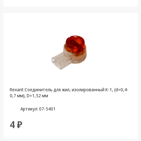
Крепеж,
Инструменты
Батарейки,
Зарядные
устройства,
Адаптеры
питания
Коммутационное
оборудование и
Телефония
Климатическая
Rexant Соединитель для жил, изолированный К-1, (d=0,4-
техника
0,7 мм), D=1,52 мм
Электрика
Артикул: 07-5401
Светотехника
4 ₽
Товары для
дома и Бытовая