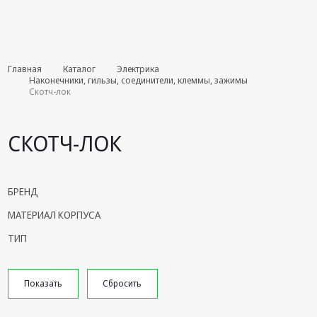
Комплекты
Главная
Каталог
Электрика
августа
Наконечники, гильзы, соединители, клеммы, зажимы
Скотч-лок
Эфирное
оборудование
СКОТЧ-ЛОК
Android TV
приставки
Блоки питания,
БРЕНД
Сетевые
МАТЕРИАЛ КОРПУСА
адаптеры
ТИП
Пульты
дистанционного
управления
Спутниковое
оборудование