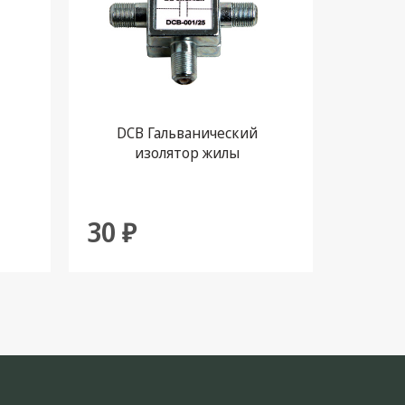
DCB Гальванический
ФВЧ-
изолятор жилы
в
30 ₽
400 