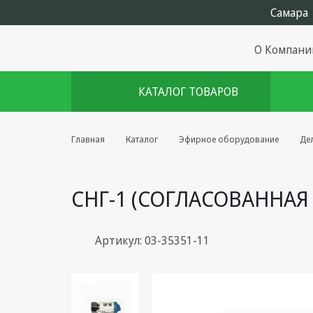
О Компани
КАТАЛОГ ТОВАРОВ
Комплекты августа
Главная
Каталог
Эфирное оборудование
Дел
Эфирное оборудование
СНГ-1 (СОГЛАСОВАННАЯ
Android TV приставки
Блоки питания, Сетевые
адаптеры
Артикул: 03-35351-11
Пульты дистанционного
управления
Спутниковое оборудование