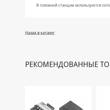
В головной станции используются согл
Климатическая техника
Электрика
Светотехника
Назад в каталог
Товары для дома и Бытовая
техника
Компьютерные
комплектующие
РЕКОМЕНДОВАННЫЕ ТО
Системы безопасности