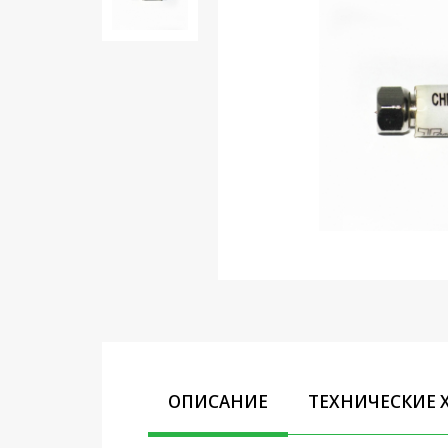
Кронштейны под ТВ, ЖК, СВЧ
Кабельная продукция
Усиление Интернет сигнала
3G/4G и Сотовой связи
Сетевое оборудование
Шнуры, Штекеры,
Переходники A/V, HDMI
Мобильные аксессуары и
Аудиотехника
Крепеж, Инструменты
Батарейки, Зарядные
устройства, Адаптеры
питания
ОПИСАНИЕ
ТЕХНИЧЕСКИЕ 
Коммутационное
оборудование и Телефония