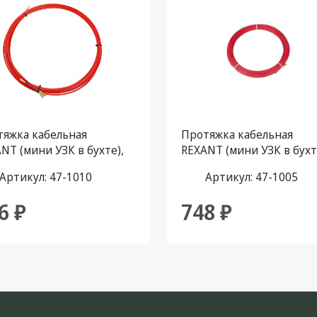
тяжка кабельная
Протяжка кабельная
NT (мини УЗК в бухте),
REXANT (мини УЗК в бухт
лопруток, d=3,5 мм 10
стеклопруток, d=3,5 мм 5
Артикул: 47-1010
Артикул: 47-1005
расная
красная
6 ₽
748 ₽