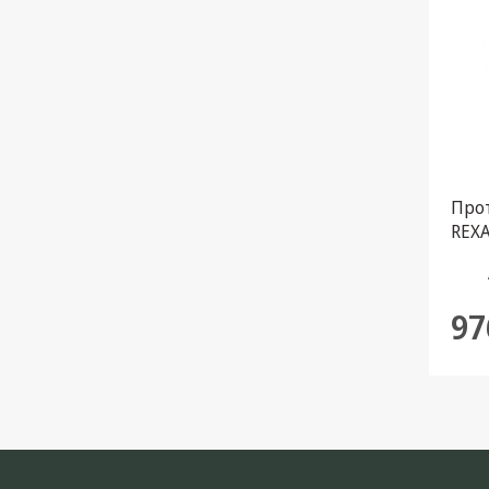
Кронштейны под ТВ, ЖК, СВЧ
Кабельная продукция
Усиление Интернет сигнала
3G/4G и Сотовой связи
Сетевое оборудование
Про
Шнуры, Штекеры,
REXA
Переходники A/V, HDMI
стек
Мобильные аксессуары и
м, к
Аудиотехника
97
Крепеж, Инструменты
Батарейки, Зарядные
устройства, Адаптеры
питания
Коммутационное
оборудование и Телефония