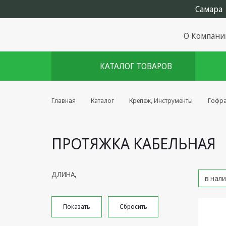
О Компани
КАТАЛОГ ТОВАРОВ
Комплекты августа
Главная
Каталог
Крепеж, Инструменты
Гофра
Эфирное оборудование
ПРОТЯЖКА КАБЕЛЬНАЯ
Android TV приставки
Блоки питания, Сетевые
адаптеры
ДЛИНА,
Пульты дистанционного
управления
Спутниковое оборудование