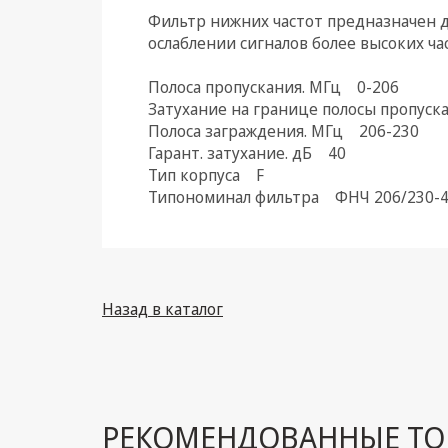
Фильтр нижних частот предназначен д
Климатическая техника
ослаблении сигналов более высоких ча
Электрика
Полоса пропускания. МГц 0-206
Затухание на границе полосы пропуска
Светотехника
Полоса заграждения. МГц 206-230
Гарант. затухание. дБ 40
Товары для дома и Бытовая
Тип корпуса F
техника
Типономинал фильтра ФНЧ 206/230-
Компьютерные
комплектующие
Системы безопасности
Назад в каталог
РЕКОМЕНДОВАННЫЕ ТО