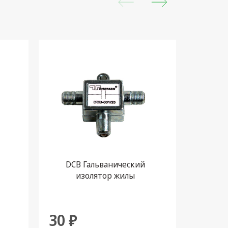
DCB Гальванический
ФВЧ-
изолятор жилы
в
30 ₽
400 