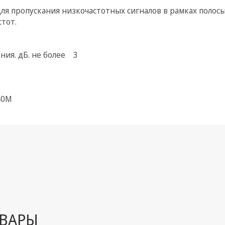
ля пропускания низкочастотных сигналов в рамках полосы
стот.
ния. дБ. не более 3
40М
ВАРЫ