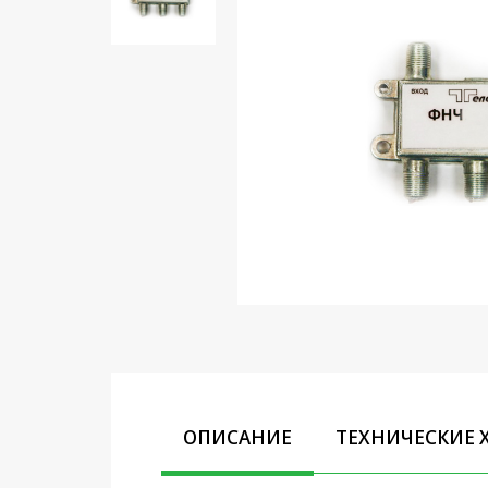
Кронштейны под ТВ, ЖК, СВЧ
Кабельная продукция
Усиление Интернет сигнала
3G/4G и Сотовой связи
Сетевое оборудование
Шнуры, Штекеры,
Переходники A/V, HDMI
Мобильные аксессуары и
Аудиотехника
Крепеж, Инструменты
Батарейки, Зарядные
устройства, Адаптеры
питания
ОПИСАНИЕ
ТЕХНИЧЕСКИЕ 
Коммутационное
оборудование и Телефония