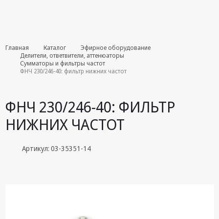
Комплекты
Главная
Каталог
Эфирное оборудование
августа
Делители, ответвители, аттенюаторы
Сумматоры и фильтры частот
ФНЧ 230/246-40: фильтр нижних частот
Эфирное
оборудование
ФНЧ 230/246-40: ФИЛЬТР
Android TV
приставки
НИЖНИХ ЧАСТОТ
Блоки питания,
Сетевые
Артикул: 03-35351-14
адаптеры
Пульты
дистанционного
управления
Спутниковое
оборудование