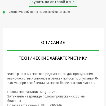
Купить по оптовой цене
Крепеж,
Инструменты
Логистический центр Новосемейкино: мало
Батарейки,
Зарядные
устройства,
Адаптеры
питания
ОПИСАНИЕ
Коммутационное
оборудование и
Телефония
ТЕХНИЧЕСКИЕ ХАРАКТЕРИСТИКИ
Климатическая
техника
Фильтр нижних частот предназначен для пропускания
низкочастотных сигналов в рамках полосы пропускания 0-
Электрика
230 МГц при ослаблении сигналов более высоких частот.
Светотехника
Полоса пропускания. МГц 0-230
Затухание на границе полосы пропускания. дБ. не
Товары для
более 3
дома и Бытовая
Полоса заграждения. МГц 230-246