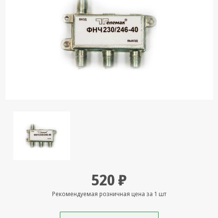
Кронштейны
под ТВ, ЖК, СВЧ
Кабельная
продукция
Усиление
Интернет
сигнала 3G/4G и
Сотовой связи
Сетевое
оборудование
Шнуры,
Штекеры,
Переходники
520 ₽
A/V, HDMI
Мобильные
Рекомендуемая розничная цена за 1 шт
аксессуары и
Аудиотехника