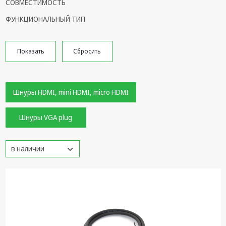
СОВМЕСТИМОСТЬ
Кронштейны
ФУНКЦИОНАЛЬНЫЙ ТИП
под ТВ, ЖК, СВЧ
Кабельная
продукция
Усиление
Интернет
Шнуры HDMI, mini HDMI, micro HDMI
сигнала 3G/4G и
Сотовой связи
Шнуры VGA plug
Сетевое
оборудование
Шнуры,
Штекеры,
Переходники
A/V, HDMI
Мобильные
аксессуары и
Аудиотехника