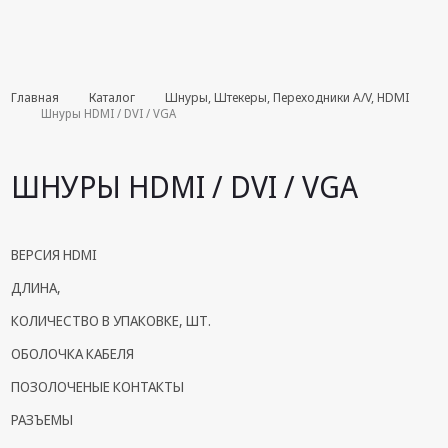
Комплекты
Главная
Каталог
Шнуры, Штекеры, Переходники A/V, HDMI
августа
Шнуры HDMI / DVI / VGA
Эфирное
оборудование
ШНУРЫ HDMI / DVI / VGA
Android TV
приставки
ВЕРСИЯ HDMI
Блоки питания,
ДЛИНА,
Сетевые
адаптеры
КОЛИЧЕСТВО В УПАКОВКЕ, ШТ.
Пульты
ОБОЛОЧКА КАБЕЛЯ
дистанционного
управления
ПОЗОЛОЧЕНЫЕ КОНТАКТЫ
РАЗЪЕМЫ
Спутниковое
оборудование