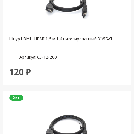
Крепеж,
Инструменты
Батарейки,
Зарядные
устройства,
Шнур HDMI - HDMI 1,5 м 1,4 никелированный DIVISAT
Адаптеры
питания
Артикул: 63-12-200
Коммутационное
оборудование и
120 ₽
Телефония
Климатическая
техника
Хит
Электрика
Светотехника
Товары для
дома и Бытовая