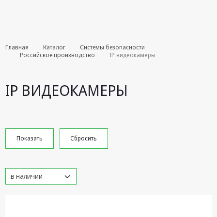
Комплекты
Главная
Каталог
Системы безопасности
августа
Российское производство
IP видеокамеры
Эфирное
оборудование
IP ВИДЕОКАМЕРЫ
Android TV
приставки
Блоки питания,
Сетевые
адаптеры
Пульты
дистанционного
управления
Спутниковое
оборудование