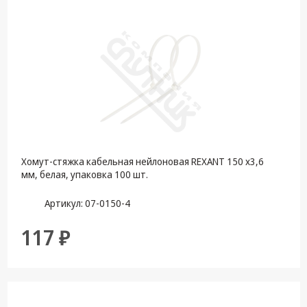
Крепеж,
Инструменты
Батарейки,
Зарядные
устройства,
Адаптеры
питания
Коммутационное
оборудование и
Хомут-стяжка кабельная нейлоновая REXANT 150 x3,6
Телефония
мм, белая, упаковка 100 шт.
Климатическая
Артикул: 07-0150-4
техника
117 ₽
Электрика
Светотехника
Товары для
дома и Бытовая