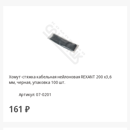
Кронштейны
под ТВ, ЖК, СВЧ
Кабельная
продукция
Усиление
Интернет
сигнала 3G/4G и
Сотовой связи
Сетевое
оборудование
Хомут-стяжка кабельная нейлоновая REXANT 200 x3,6
мм, черная, упаковка 100 шт.
Шнуры,
Штекеры,
Артикул: 07-0201
Переходники
A/V, HDMI
161 ₽
Мобильные
аксессуары и
Аудиотехника