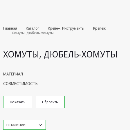
Комплекты
Главная
Каталог
Крепеж, Инструменты
Крепеж
августа
Хомуты, Дюбель-хомуты
Эфирное
оборудование
ХОМУТЫ, ДЮБЕЛЬ-ХОМУТЫ
Android TV
приставки
МАТЕРИАЛ
Блоки питания,
СОВМЕСТИМОСТЬ
Сетевые
адаптеры
Пульты
дистанционного
управления
Спутниковое
оборудование