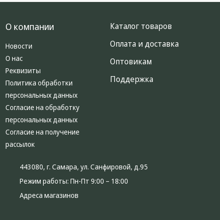
Крепеж,
Инструменты
О компании
Каталог товаров
Батарейки,
Оплата и доставка
Новости
Зарядные
О нас
устройства,
Оптовикам
Адаптеры
Реквизиты
Поддержка
питания
Политика обработки
персональных данных
Коммутационное
Согласие на обработку
оборудование и
Телефония
персональных данных
Согласие на получение
Климатическая
рассылок
техника
Электрика
443080, г. Самара, ул. Санфировой, д.95
Режим работы:
Пн-Пт 9:00 – 18:00
Светотехника
Адреса магазинов
Товары для
дома и Бытовая