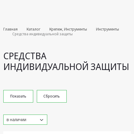
Комплекты
Главная
Каталог
Крепеж, Инструменты
Инструменты
августа
Средства индивидуальной защиты
Эфирное
оборудование
СРЕДСТВА
Android TV
ИНДИВИДУАЛЬНОЙ ЗАЩИТЫ
приставки
Блоки питания,
Сетевые
адаптеры
Пульты
дистанционного
управления
Спутниковое
оборудование