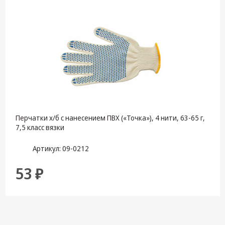
Кронштейны
под ТВ, ЖК, СВЧ
Кабельная
продукция
Усиление
Интернет
сигнала 3G/4G и
Сотовой связи
Перчатки х/б с нанесением ПВХ («Точка»), 4 нити, 63-65 г,
Сетевое
7,5 класс вязки
оборудование
Артикул: 09-0212
Шнуры,
Штекеры,
53 ₽
Переходники
A/V, HDMI
Мобильные
аксессуары и
Аудиотехника