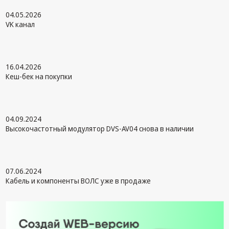
04.05.2026
Кронштейны
VK канал
под ТВ, ЖК, СВЧ
Кабельная
продукция
16.04.2026
Усиление
Кеш-бек на покупки
Интернет
сигнала 3G/4G и
Сотовой связи
04.09.2024
Сетевое
Высокочастотный модулятор DVS-AV04 снова в наличии
оборудование
Шнуры,
Штекеры,
07.06.2024
Переходники
Кабель и компоненты ВОЛС уже в продаже
A/V, HDMI
Мобильные
аксессуары и
Аудиотехника