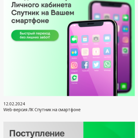
Крепеж,
Инструменты
Батарейки,
Зарядные
устройства,
Адаптеры
питания
Коммутационное
оборудование и
Телефония
Климатическая
техника
Электрика
12.02.2024
Web-версия ЛК Спутник на смартфоне
Светотехника
Товары для
дома и Бытовая