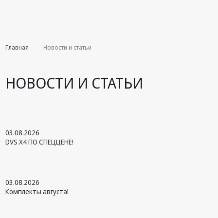
Комплекты
Главная
Новости и статьи
августа
Эфирное
НОВОСТИ И СТАТЬИ
оборудование
Android TV
приставки
Блоки питания,
03.08.2026
Сетевые
DVS X4 ПО СПЕЦЦЕНЕ!
адаптеры
Пульты
дистанционного
03.08.2026
управления
Комплекты августа!
Спутниковое
оборудование