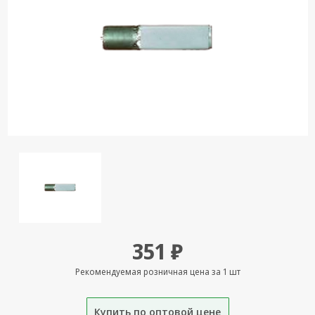
Кронштейны
под ТВ, ЖК, СВЧ
Кабельная
продукция
Усиление
Интернет
сигнала 3G/4G и
Сотовой связи
Сетевое
оборудование
Шнуры,
Штекеры,
Переходники
351 ₽
A/V, HDMI
Рекомендуемая розничная цена за 1 шт
Мобильные
аксессуары и
Аудиотехника
Купить по оптовой цене