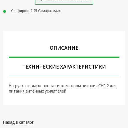
Крепеж,
Санфировой 95-Самара: мало
Инструменты
Батарейки,
Зарядные
устройства,
Адаптеры
питания
ОПИСАНИЕ
Коммутационное
оборудование и
ТЕХНИЧЕСКИЕ ХАРАКТЕРИСТИКИ
Телефония
Климатическая
техника
Нагрузка согласованная с инжектором питания СНГ-2 для
питания антенных усилителей
Электрика
Светотехника
Товары для
Назад в каталог
дома и Бытовая