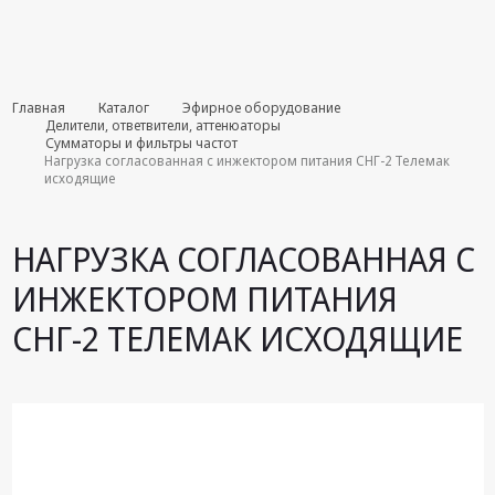
Комплекты
Главная
Каталог
Эфирное оборудование
августа
Делители, ответвители, аттенюаторы
Сумматоры и фильтры частот
Нагрузка согласованная с инжектором питания СНГ-2 Телемак
Эфирное
исходящие
оборудование
Android TV
НАГРУЗКА СОГЛАСОВАННАЯ С
приставки
ИНЖЕКТОРОМ ПИТАНИЯ
Блоки питания,
Сетевые
СНГ-2 ТЕЛЕМАК ИСХОДЯЩИЕ
адаптеры
Пульты
дистанционного
управления
Спутниковое
оборудование