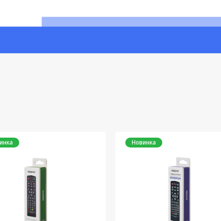
инка
Новинка