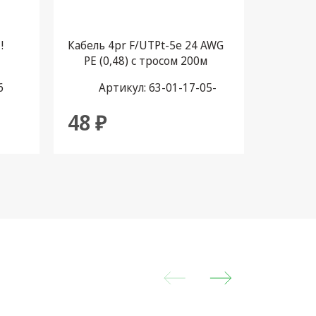
!
Кабель 4pr F/UTPt-5e 24 AWG
Универ
PE (0,48) с тросом 200м
шкаф
ШхВхГ 
6
Артикул: 63-01-17-05-
Ар
T(200)
48 ₽
10 2