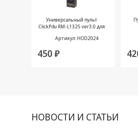
Климатическая техника
Универсальный пульт
П
Электрика
ClickPdu RM-L1325 ver3.0 для
телевизоров Dexp Dns
Светотехника
Артикул: HOD2024
Doffler
Товары для дома и Бытовая
450 ₽
42
техника
Компьютерные
комплектующие
Системы безопасности
НОВОСТИ И СТАТЬИ