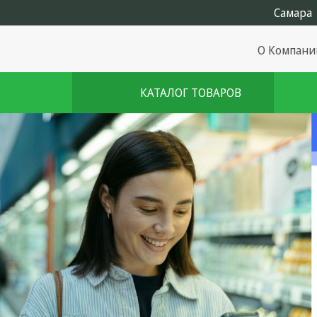
О Компани
КАТАЛОГ ТОВАРОВ
Комплекты августа
Эфирное оборудование
Android TV приставки
Блоки питания, Сетевые
адаптеры
Пульты дистанционного
управления
Спутниковое оборудование