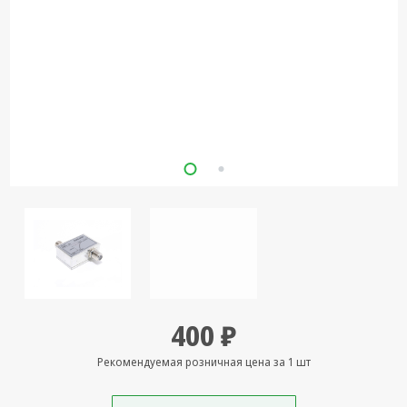
Кронштейны
под ТВ, ЖК, СВЧ
Кабельная
продукция
Усиление
Интернет
сигнала 3G/4G и
Сотовой связи
Сетевое
оборудование
Шнуры,
Штекеры,
Переходники
400 ₽
A/V, HDMI
Мобильные
Рекомендуемая розничная цена за 1 шт
аксессуары и
Аудиотехника