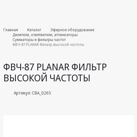
Комплекты
Главная
Каталог
Эфирное оборудование
августа
Делители, ответвители, аттенюаторы
Сумматоры и фильтры частот
ФВЧ-87 PLANAR Фильтр высокой частоты
Эфирное
оборудование
ФВЧ-87 PLANAR ФИЛЬТР
Android TV
приставки
ВЫСОКОЙ ЧАСТОТЫ
Блоки питания,
Сетевые
Артикул: СВА_0265
адаптеры
Пульты
дистанционного
управления
Спутниковое
оборудование