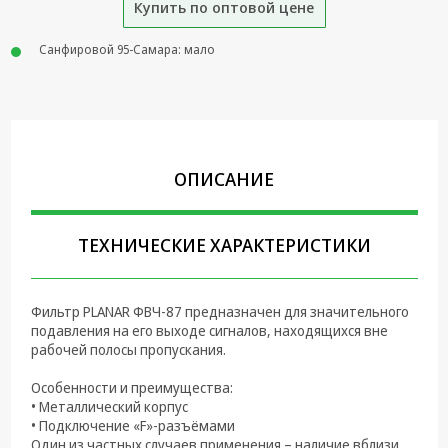
Купить по оптовой цене
Крепеж,
Инструменты
Санфировой 95-Самара: мало
Батарейки,
Зарядные
устройства,
Адаптеры
питания
ОПИСАНИЕ
Коммутационное
оборудование и
Телефония
ТЕХНИЧЕСКИЕ ХАРАКТЕРИСТИКИ
Климатическая
техника
Фильтр PLANAR ФВЧ-87 предназначен для значительного
подавления на его выходе сигналов, находящихся вне
Электрика
рабочей полосы пропускания.
Светотехника
Особенности и преимущества:
• Металлический корпус
Товары для
• Подключение «F»-разъёмами
дома и Бытовая
Один из частных случаев применения – наличие вблизи