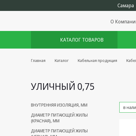
О Компани
КАТАЛОГ ТОВАРОВ
Комплекты августа
Главная
Каталог
Кабельная продукция
Кабе
Эфирное оборудование
УЛИЧНЫЙ 0,75
Android TV приставки
Блоки питания, Сетевые
адаптеры
ВНУТРЕННЯЯ ИЗОЛЯЦИЯ, ММ
Пульты дистанционного
ДИАМЕТР ПИТАЮЩЕЙ ЖИЛЫ
управления
(КРАСНАЯ), ММ
Спутниковое оборудование
ДИАМЕТР ПИТАЮЩЕЙ ЖИЛЫ