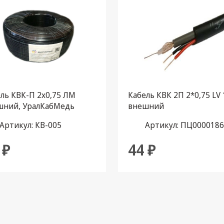
ль КВК-П 2х0,75 ЛМ
Кабель КВК 2П 2*0,75 LV 
шний, УралКабМедь
внешний
та 200м.) черный
Артикул: КВ-005
Артикул: ПЦ000018
 ₽
44 ₽