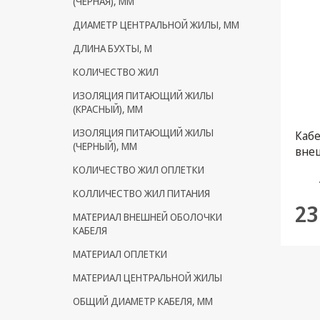
(ЧЕРНАЯ), ММ
Кронштейны под ТВ, ЖК, СВЧ
ДИАМЕТР ЦЕНТРАЛЬНОЙ ЖИЛЫ, ММ
Кабельная продукция
ДЛИНА БУХТЫ, М
Усиление Интернет сигнала
КОЛИЧЕСТВО ЖИЛ
3G/4G и Сотовой связи
ИЗОЛЯЦИЯ ПИТАЮЩИЙ ЖИЛЫ
(КРАСНЫЙ), ММ
Сетевое оборудование
ИЗОЛЯЦИЯ ПИТАЮЩИЙ ЖИЛЫ
Кабе
Шнуры, Штекеры,
(ЧЕРНЫЙ), ММ
вне
Переходники A/V, HDMI
(бух
КОЛИЧЕСТВО ЖИЛ ОПЛЕТКИ
Мобильные аксессуары и
КОЛЛИЧЕСТВО ЖИЛ ПИТАНИЯ
Аудиотехника
23
МАТЕРИАЛ ВНЕШНЕЙ ОБОЛОЧКИ
Крепеж, Инструменты
КАБЕЛЯ
Батарейки, Зарядные
МАТЕРИАЛ ОПЛЕТКИ
устройства, Адаптеры
МАТЕРИАЛ ЦЕНТРАЛЬНОЙ ЖИЛЫ
питания
ОБЩИЙ ДИАМЕТР КАБЕЛЯ, ММ
Коммутационное
оборудование и Телефония