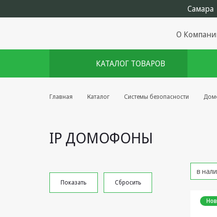
О Компани
КАТАЛОГ ТОВАРОВ
Комплекты августа
Главная
Каталог
Системы безопасности
Дом
Эфирное оборудование
IP ДОМОФОНЫ
Android TV приставки
Блоки питания, Сетевые
адаптеры
Пульты дистанционного
управления
Нов
Спутниковое оборудование