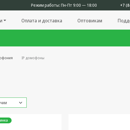
Режим работы:
Пн-Пт 9:00 — 18:00
+7 (8
и
Оплата и доставка
Оптовикам
Подд
офония
IP домофоны
инка