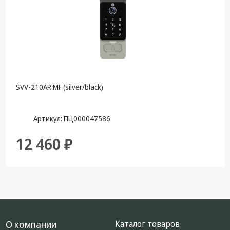
Крепеж,
Инструменты
Батарейки,
Зарядные
устройства,
Адаптеры
питания
SVV-210AR MF (silver/black)
Коммутационное
оборудование и
Артикул: ПЦ000047586
Телефония
12 460 ₽
Климатическая
техника
Электрика
Светотехника
Товары для
дома и Бытовая
О компании
Каталог товаров