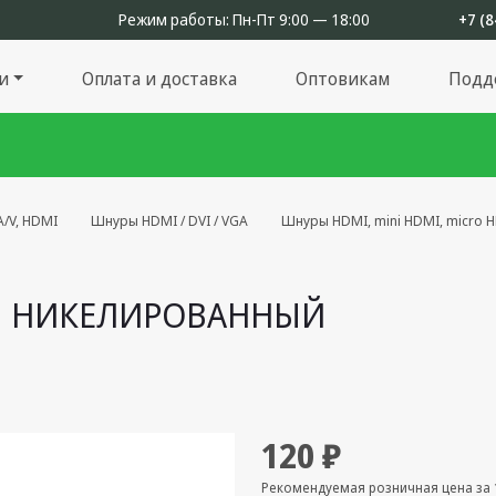
Режим работы:
Пн-Пт 9:00 — 18:00
+7 (8
и
Оплата и доставка
Оптовикам
Подд
/V, HDMI
Шнуры HDMI / DVI / VGA
Шнуры HDMI, mini HDMI, micro 
 М НИКЕЛИРОВАННЫЙ
120 ₽
Рекомендуемая розничная цена за 