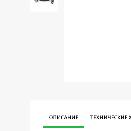
Кронштейны под ТВ, ЖК, СВЧ
Кабельная продукция
Усиление Интернет сигнала
3G/4G и Сотовой связи
Сетевое оборудование
Шнуры, Штекеры,
Переходники A/V, HDMI
Мобильные аксессуары и
Аудиотехника
Крепеж, Инструменты
Батарейки, Зарядные
устройства, Адаптеры
питания
ОПИСАНИЕ
ТЕХНИЧЕСКИЕ 
Коммутационное
оборудование и Телефония