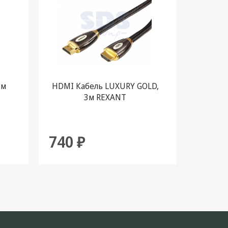
 м
HDMI Кабель LUXURY GOLD,
Шнур HD
3м REXANT
740 ₽
1 02