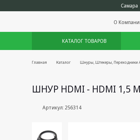
О Компани
КАТАЛОГ ТОВАРОВ
Комплекты августа
Главная
Каталог
Шнуры, Штекеры, Переходники A
Эфирное оборудование
ШНУР HDMI - HDMI 1,5
Android TV приставки
Блоки питания, Сетевые
адаптеры
Артикул: 256314
Пульты дистанционного
управления
Спутниковое оборудование