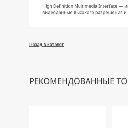
High Definition Multimedia Interface
Климатическая техника
видеоданные высокого разрешения и 
Электрика
Светотехника
Назад в каталог
Товары для дома и Бытовая
техника
Компьютерные
комплектующие
Системы безопасности
РЕКОМЕНДОВАННЫЕ ТО