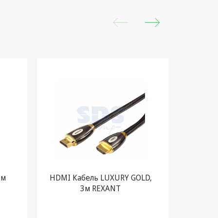
 м
HDMI Кабель LUXURY GOLD,
Шнур HD
3м REXANT