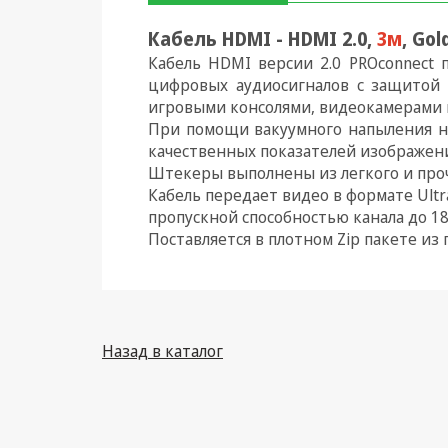
Кабель HDMI - HDMI 2.0,
3м
, Go
Климатическая техника
Кабель HDMI версии 2.0 PROconnect
Электрика
цифровых аудиосигналов с защитой о
игровыми консолями, видеокамерами и
Светотехника
При помощи вакуумного напыления на
качественных показателей изображени
Товары для дома и Бытовая
Штекеры выполнены из легкого и проч
техника
Кабель передает видео в формате Ultra
Компьютерные
пропускной способностью канала до 1
комплектующие
Поставляется в плотном Zip пакете из
Системы безопасности
Назад в каталог