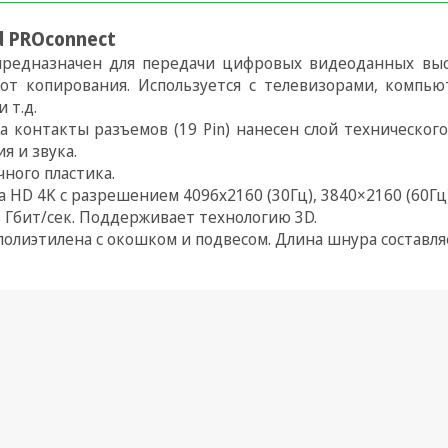
ld PROconnect
 предназначен для передачи цифровых видеоданных вы
т копирования. Используется с телевизорами, компью
 т.д.
 контакты разъемов (19 Pin) нанесен слой технического
я и звука.
ного пластика.
 HD 4K с разрешением 4096х2160 (30Гц), 3840×2160 (60Гц),
8 Гбит/сек. Поддерживает технологию 3D.
 полиэтилена с окошком и подвесом. Длина шнура составляе