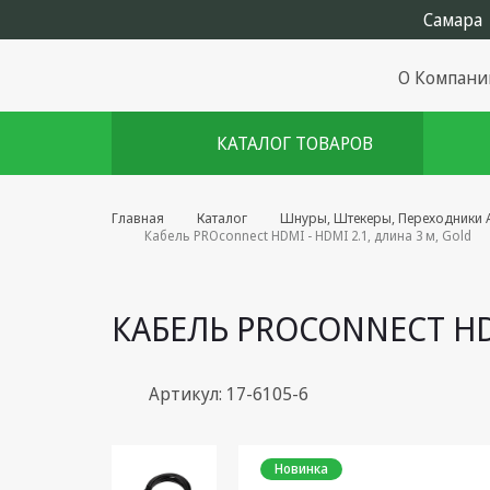
О Компани
КАТАЛОГ ТОВАРОВ
Комплекты августа
Главная
Каталог
Шнуры, Штекеры, Переходники A
Кабель PROconnect HDMI - HDMI 2.1, длина 3 м, Gold
Эфирное оборудование
Android TV приставки
КАБЕЛЬ PROCONNECT HDM
Блоки питания, Сетевые
адаптеры
Артикул: 17-6105-6
Пульты дистанционного
управления
Новинка
Спутниковое оборудование