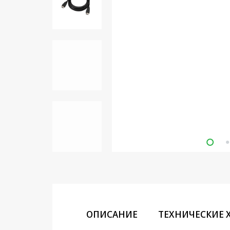
Кронштейны под ТВ, ЖК, СВЧ
Кабельная продукция
Усиление Интернет сигнала
3G/4G и Сотовой связи
Сетевое оборудование
Шнуры, Штекеры,
Переходники A/V, HDMI
Мобильные аксессуары и
Аудиотехника
Крепеж, Инструменты
Батарейки, Зарядные
устройства, Адаптеры
питания
ОПИСАНИЕ
ТЕХНИЧЕСКИЕ 
Коммутационное
оборудование и Телефония