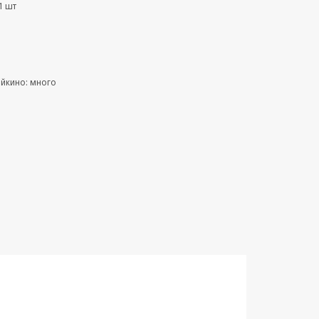
1 шт
ейкино: много