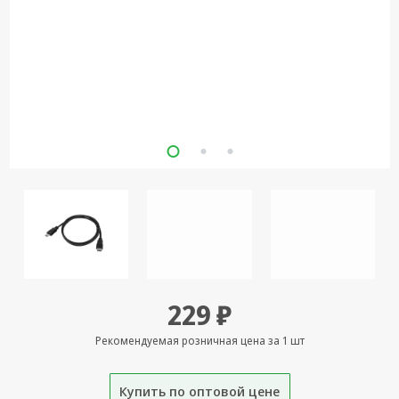
Кронштейны
под ТВ, ЖК, СВЧ
Кабельная
продукция
Усиление
Интернет
сигнала 3G/4G и
Сотовой связи
Сетевое
оборудование
Шнуры,
Штекеры,
Переходники
229 ₽
A/V, HDMI
Рекомендуемая розничная цена за 1 шт
Мобильные
аксессуары и
Аудиотехника
Купить по оптовой цене