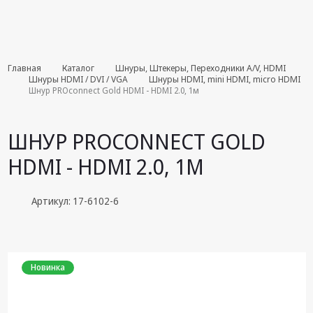
Комплекты
Главная
Каталог
Шнуры, Штекеры, Переходники A/V, HDMI
августа
Шнуры HDMI / DVI / VGA
Шнуры HDMI, mini HDMI, micro HDMI
Шнур PROconnect Gold HDMI - HDMI 2.0, 1м
Эфирное
оборудование
ШНУР PROCONNECT GOLD
Android TV
HDMI - HDMI 2.0, 1М
приставки
Блоки питания,
Артикул: 17-6102-6
Сетевые
адаптеры
Пульты
дистанционного
Новинка
управления
Спутниковое
оборудование