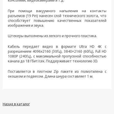
консолями, видеокамерами и т.д.
техника
При помощи вакуумного напыления на контакты
Компьютерные
разъемов (19 Pin) нанесен слой технического золота, что
комплектующие
способствует повышению качественных показателей
изображения и звука.
Системы
безопасности
Штекеры выполнены из легкого и прочного пластика.
Кабель передает видео в формате Ultra HD 4K с
разрешением 4096х2160 (30Гц), 3840×2160 (60Гц), Full HD
1080P (240Гц), с максимальной пропускной способностью
канала до 18 Гбит/сек. Поддерживает технологию 3D.
Поставляется в плотном Zip пакете из полиэтилена с
окошком и подвесом. Длина шнура составляет 1 м.
Назад в каталог