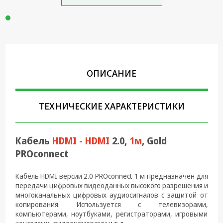
Крепеж,
Инструменты
Батарейки,
Зарядные
устройства,
Адаптеры
ОПИСАНИЕ
питания
Коммутационное
ТЕХНИЧЕСКИЕ ХАРАКТЕРИСТИКИ
оборудование и
Телефония
Климатическая
Кабель
HDMI - HDMI
2.0,
1м
, Gold
техника
PROconnect
Электрика
Кабель HDMI версии 2.0 PROconnect 1 м предназначен для
передачи цифровых видеоданных высокого разрешения и
Светотехника
многоканальных цифровых аудиосигналов с защитой от
копирования. Используется с телевизорами,
Товары для
компьютерами, ноутбуками, регистраторами, игровыми
дома и Бытовая