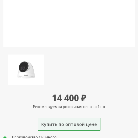
Кронштейны
под ТВ, ЖК, СВЧ
Кабельная
продукция
Усиление
Интернет
сигнала 3G/4G и
Сотовой связи
Сетевое
оборудование
Шнуры,
14 400 ₽
Штекеры,
Переходники
Рекомендуемая розничная цена за 1 шт
A/V, HDMI
Мобильные
Купить по оптовой цене
аксессуары и
Аудиотехника
Производство СБ: много