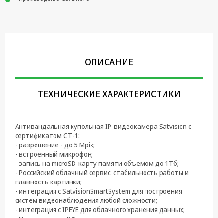
Крепеж,
Инструменты
Батарейки,
Зарядные
устройства,
ОПИСАНИЕ
Адаптеры
питания
ТЕХНИЧЕСКИЕ ХАРАКТЕРИСТИКИ
Коммутационное
оборудование и
Телефония
Антивандальная купольная IP-видеокамера Satvision с
Климатическая
сертификатом СТ-1:
техника
- разрешение - до 5 Mpix;
- встроенный микрофон;
- запись на microSD-карту памяти объемом до 1Тб;
Электрика
- Российский облачный сервис: стабильность работы и
плавность картинки;
Светотехника
- интеграция с SatvisionSmartSystem для построения
систем видеонаблюдения любой сложности;
Товары для
- интеграция с IPEYE для облачного хранения данных;
дома и Бытовая