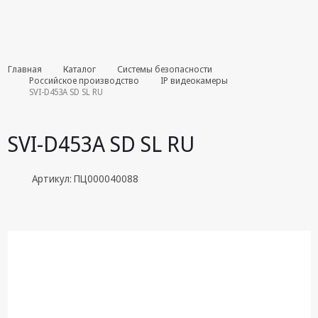
Комплекты
Главная
Каталог
Системы безопасности
августа
Российское производство
IP видеокамеры
SVI-D453A SD SL RU
Эфирное
оборудование
SVI-D453A SD SL RU
Android TV
приставки
Артикул: ПЦ000040088
Блоки питания,
Сетевые
адаптеры
Пульты
дистанционного
управления
Спутниковое
оборудование