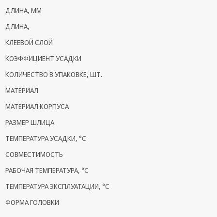
ДЛИНА, ММ
Кронштейны
под ТВ, ЖК, СВЧ
ДЛИНА,
КЛЕЕВОЙ СЛОЙ
Кабельная
продукция
КОЭФФИЦИЕНТ УСАДКИ
Усиление
КОЛИЧЕСТВО В УПАКОВКЕ, ШТ.
Интернет
МАТЕРИАЛ
сигнала 3G/4G и
Сотовой связи
МАТЕРИАЛ КОРПУСА
Сетевое
РАЗМЕР ШЛИЦА
оборудование
ТЕМПЕРАТУРА УСАДКИ, °C
Шнуры,
СОВМЕСТИМОСТЬ
Штекеры,
Переходники
РАБОЧАЯ ТЕМПЕРАТУРА, °С
A/V, HDMI
ТЕМПЕРАТУРА ЭКСПЛУАТАЦИИ, °C
Мобильные
ФОРМА ГОЛОВКИ
аксессуары и
Аудиотехника