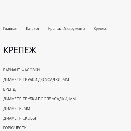
Комплекты
Главная
Каталог
Крепеж, Инструменты
Крепеж
августа
Эфирное
КРЕПЕЖ
оборудование
Android TV
приставки
ВАРИАНТ ФАСОВКИ
Блоки питания,
ДИАМЕТР ТРУБКИ ДО УСАДКИ, ММ
Сетевые
БРЕНД
адаптеры
ДИАМЕТР ТРУБКИ ПОСЛЕ УСАДКИ, ММ
Пульты
дистанционного
ДИАМЕТР, ММ
управления
ДИАМЕТР СКОБЫ
Спутниковое
ГОРЮЧЕСТЬ
оборудование