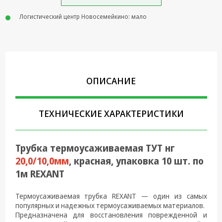
Крепеж,
Логистический центр Новосемейкино: мало
Инструменты
Батарейки,
Зарядные
устройства,
Адаптеры
ОПИСАНИЕ
питания
Коммутационное
оборудование и
ТЕХНИЧЕСКИЕ ХАРАКТЕРИСТИКИ
Телефония
Климатическая
Трубка термоусаживаемая ТУТ нг
техника
20,0/10,0мм
, красная, упаковка 10 шт. по
Электрика
1м REXANT
Светотехника
Термоусаживаемая трубка REXANT — один из самых
Товары для
популярных и надежных термоусаживаемых материалов.
дома и Бытовая
Предназначена для восстановления поврежденной и