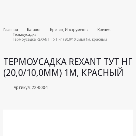
Комплекты
Главная
Каталог
Крепеж, Инструменты
Крепеж
августа
Термоусадка
Термоусадка REXANT ТУТ нг (20,0/10,0мм) 1м, красный
Эфирное
оборудование
ТЕРМОУСАДКА REXANT ТУТ НГ
Android TV
(20,0/10,0ММ) 1М, КРАСНЫЙ
приставки
Блоки питания,
Артикул: 22-0004
Сетевые
адаптеры
Пульты
дистанционного
управления
Спутниковое
оборудование