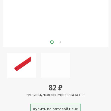
Кронштейны
под ТВ, ЖК, СВЧ
Кабельная
продукция
Усиление
Интернет
сигнала 3G/4G и
Сотовой связи
Сетевое
оборудование
Шнуры,
Штекеры,
Переходники
82 ₽
A/V, HDMI
Рекомендуемая розничная цена за 1 шт
Мобильные
аксессуары и
Аудиотехника
Купить по оптовой цене