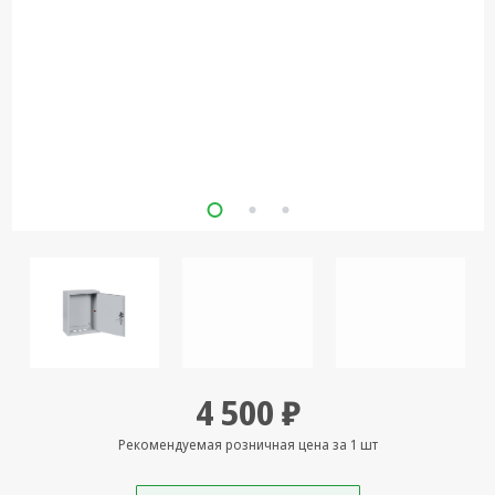
Кронштейны
под ТВ, ЖК, СВЧ
Кабельная
продукция
Усиление
Интернет
сигнала 3G/4G и
Сотовой связи
Сетевое
оборудование
Шнуры,
Штекеры,
Переходники
A/V, HDMI
4 500 ₽
Мобильные
Рекомендуемая розничная цена за 1 шт
аксессуары и
Аудиотехника