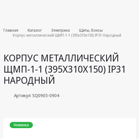
Комплекты
Главная
Каталог
Электрика
Щиты, Боксы
августа
Корпус металлический ЩМП-1-1 (395х310х150) IP31 Народный
Эфирное
оборудование
КОРПУС МЕТАЛЛИЧЕСКИЙ
Android TV
ЩМП-1-1 (395Х310Х150) IP31
приставки
НАРОДНЫЙ
Блоки питания,
Сетевые
адаптеры
Артикул: SQ0905-0904
Пульты
дистанционного
управления
Новинка
Спутниковое
оборудование