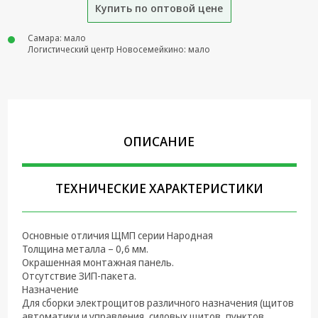
Купить по оптовой цене
Крепеж,
Инструменты
Самара: мало
Логистический центр Новосемейкино: мало
Батарейки,
Зарядные
устройства,
Адаптеры
питания
ОПИСАНИЕ
Коммутационное
оборудование и
Телефония
ТЕХНИЧЕСКИЕ ХАРАКТЕРИСТИКИ
Климатическая
техника
Основные отличия ЩМП серии Народная
Электрика
Толщина металла – 0,6 мм.
Окрашенная монтажная панель.
Светотехника
Отсутствие ЗИП-пакета.
Назначение
Товары для
Для сборки электрощитов различного назначения (щитов
дома и Бытовая
автоматики и управления, силовых щитов, пунктов