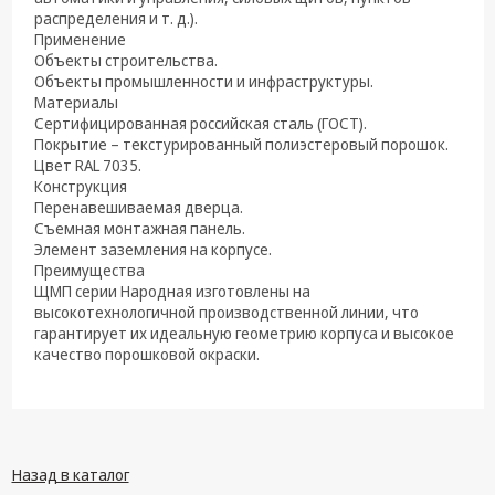
техника
распределения и т. д.).
Применение
Компьютерные
Объекты строительства.
комплектующие
Объекты промышленности и инфраструктуры.
Материалы
Системы
Сертифицированная российская сталь (ГОСТ).
безопасности
Покрытие – текстурированный полиэстеровый порошок.
Цвет RAL 7035.
Конструкция
Перенавешиваемая дверца.
Съемная монтажная панель.
Элемент заземления на корпусе.
Преимущества
ЩМП серии Народная изготовлены на
высокотехнологичной производственной линии, что
гарантирует их идеальную геометрию корпуса и высокое
качество порошковой окраски.
Назад в каталог