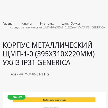
Комплекты
Главная
Каталог
Электрика
Щиты, Боксы
августа
Корпус металлический ЩМП-1-0 (395х310х220мм) УХЛ3 IP31 GENERICA
Эфирное
оборудование
КОРПУС МЕТАЛЛИЧЕСКИЙ
Android TV
ЩМП-1-0 (395Х310Х220ММ)
приставки
УХЛ3 IP31 GENERICA
Блоки питания,
Сетевые
адаптеры
Артикул: YKM40-01-31-G
Пульты
дистанционного
управления
Новинка
Спутниковое
оборудование