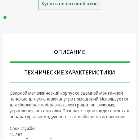
Купить по оптовой цене
Крепеж,
Инструменты
Батарейки,
Зарядные
устройства,
Адаптеры
питания
ОПИСАНИЕ
Коммутационное
оборудование и
ТЕХНИЧЕСКИЕ ХАРАКТЕРИСТИКИ
Телефония
Климатическая
техника
Сварной металлический корпус со съемной монтажной
панелью для установки внутри помещений. Используется
Электрика
для сборки разнообразных электрощитов: силовых,
управления, автоматики. Позволяет производить монтаж
Светотехника
аппаратуры как модульного, так и обычного исполнения.
Срок службы:
Товары для
15 лет
дома и Бытовая