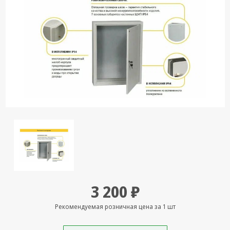
Кронштейны
под ТВ, ЖК, СВЧ
Кабельная
продукция
Усиление
Интернет
сигнала 3G/4G и
Сотовой связи
Сетевое
оборудование
Шнуры,
Штекеры,
Переходники
A/V, HDMI
3 200 ₽
Мобильные
Рекомендуемая розничная цена за 1 шт
аксессуары и
Аудиотехника