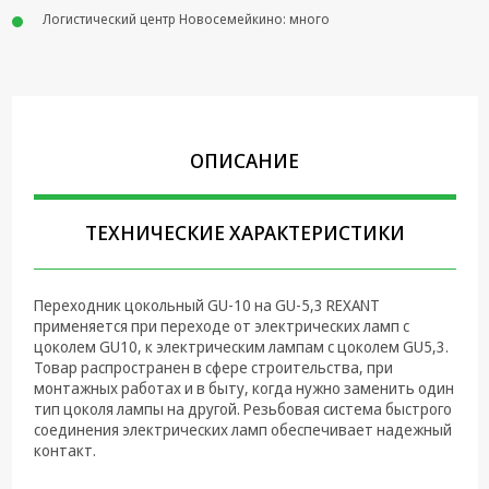
Логистический центр Новосемейкино: много
Крепеж,
Инструменты
Батарейки,
Зарядные
устройства,
Адаптеры
ОПИСАНИЕ
питания
Коммутационное
ТЕХНИЧЕСКИЕ ХАРАКТЕРИСТИКИ
оборудование и
Телефония
Климатическая
Переходник цокольный GU-10 на GU-5,3 REXANT
техника
применяется при переходе от электрических ламп с
цоколем GU10, к электрическим лампам с цоколем GU5,3.
Электрика
Товар распространен в сфере строительства, при
монтажных работах и в быту, когда нужно заменить один
тип цоколя лампы на другой. Резьбовая система быстрого
Светотехника
соединения электрических ламп обеспечивает надежный
контакт.
Товары для
дома и Бытовая