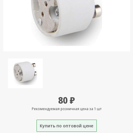
Кронштейны
под ТВ, ЖК, СВЧ
Кабельная
продукция
Усиление
Интернет
сигнала 3G/4G и
Сотовой связи
Сетевое
оборудование
Шнуры,
Штекеры,
80 ₽
Переходники
A/V, HDMI
Рекомендуемая розничная цена за 1 шт
Мобильные
аксессуары и
Купить по оптовой цене
Аудиотехника