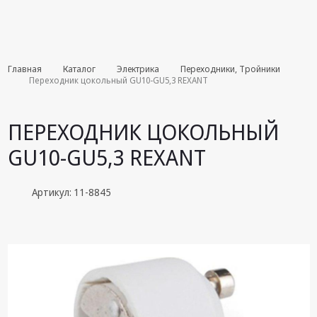
Комплекты
Главная
Каталог
Электрика
Переходники, Тройники
августа
Переходник цокольный GU10-GU5,3 REXANT
Эфирное
оборудование
ПЕРЕХОДНИК ЦОКОЛЬНЫЙ
Android TV
GU10-GU5,3 REXANT
приставки
Блоки питания,
Артикул: 11-8845
Сетевые
адаптеры
Пульты
дистанционного
управления
Спутниковое
оборудование