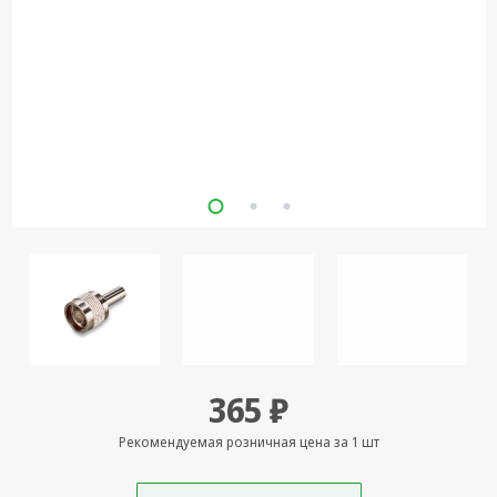
Кронштейны
под ТВ, ЖК, СВЧ
Кабельная
продукция
Усиление
Интернет
сигнала 3G/4G и
Сотовой связи
Сетевое
оборудование
Шнуры,
Штекеры,
Переходники
365 ₽
A/V, HDMI
Мобильные
Рекомендуемая розничная цена за 1 шт
аксессуары и
Аудиотехника