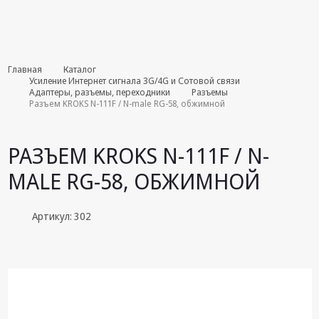
Комплекты
Главная
Каталог
августа
Усиление Интернет сигнала 3G/4G и Сотовой связи
Адаптеры, разъемы, переходники
Разъемы
Разъем KROKS N-111F / N-male RG-58, обжимной
Эфирное
оборудование
РАЗЪЕМ KROKS N-111F / N-
Android TV
приставки
MALE RG-58, ОБЖИМНОЙ
Блоки питания,
Сетевые
Артикул: 302
адаптеры
Пульты
дистанционного
управления
Спутниковое
оборудование