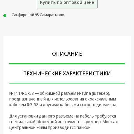
Купить по оптовой цене
Крепеж,
Инструменты
Санфировой 95-Самара: мало
Батарейки,
Зарядные
устройства,
Адаптеры
питания
ОПИСАНИЕ
Коммутационное
оборудование и
Телефония
ТЕХНИЧЕСКИЕ ХАРАКТЕРИСТИКИ
Климатическая
техника
N-111/RG-58 — обжимной разъем N-типа (штекер),
предназначенный для использования с коаксиальным
Электрика
кабелем RG-58 и другими кабелями схожего диаметра.
Светотехника
Для установки данного разъема на кабель требуются
специальный обжимной инструмент- кримпер. Монтаж
Товары для
центральной жилы производится пайкой.
дома и Бытовая