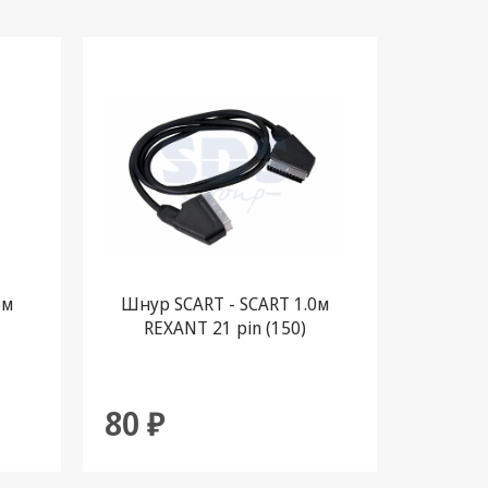
5м
Шнур SCART - SCART 1.0м
Шнур S
REXANT 21 pin (150)
80 ₽
80 ₽