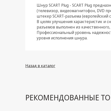
Шнур SCART Plug - SCART Plug предназ
Климатическая техника
(телевизор, видеомагнитофон, DVD п
штекер SCART-разъема (европейский с
Электрика
В целях улучшения характеристик и с
разъемов выполнен из качественного, 
Светотехника
Профессиональный уровень надежност
уровня исполнения шнура.
Товары для дома и Бытовая
техника
Компьютерные
комплектующие
Назад в каталог
Системы безопасности
РЕКОМЕНДОВАННЫЕ ТО