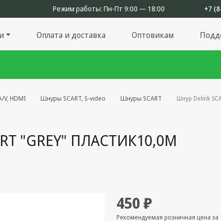
Режим работы:
Пн-Пт 9:00 — 18:00
+7 (8
и
Оплата и доставка
Оптовикам
Подд
/V, HDMI
Шнуры SCART, S-video
Шнуры SCART
Шнур Delink SC
RT "GREY" ПЛАСТИК10,0М
450 ₽
Рекомендуемая розничная цена за 