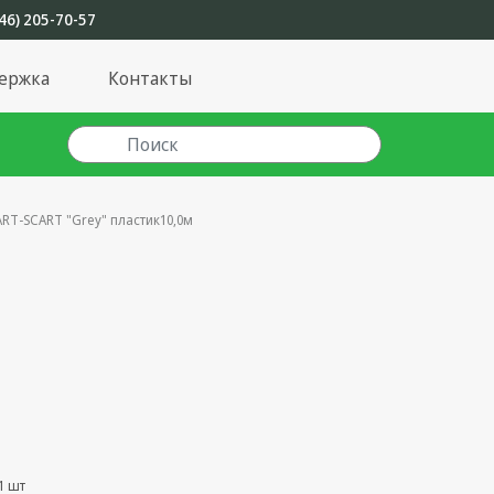
46) 205-70-57
ержка
Контакты
ART-SCART "Grey" пластик10,0м
1 шт