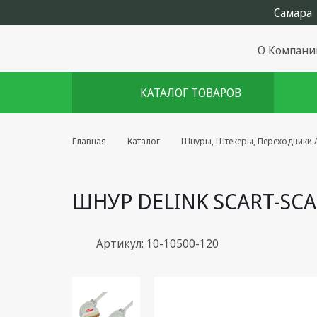
О Компани
КАТАЛОГ ТОВАРОВ
Комплекты августа
Главная
Каталог
Шнуры, Штекеры, Переходники A
Эфирное оборудование
ШНУР DELINK SCART-SCA
Android TV приставки
Блоки питания, Сетевые
адаптеры
Артикул: 10-10500-120
Пульты дистанционного
управления
Спутниковое оборудование