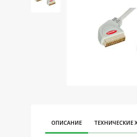
Кронштейны под ТВ, ЖК, СВЧ
Кабельная продукция
Усиление Интернет сигнала
3G/4G и Сотовой связи
Сетевое оборудование
Шнуры, Штекеры,
Переходники A/V, HDMI
Мобильные аксессуары и
Аудиотехника
Крепеж, Инструменты
Батарейки, Зарядные
устройства, Адаптеры
питания
ОПИСАНИЕ
ТЕХНИЧЕСКИЕ 
Коммутационное
оборудование и Телефония