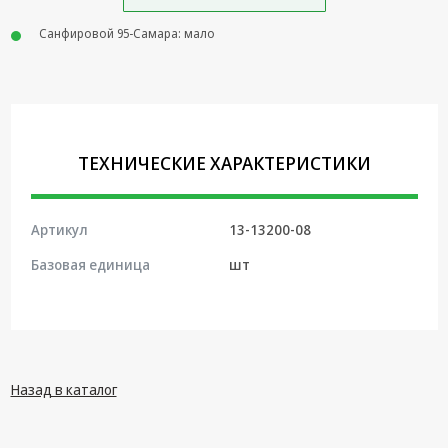
Крепеж,
Санфировой 95-Самара: мало
Инструменты
Батарейки,
Зарядные
устройства,
Адаптеры
ТЕХНИЧЕСКИЕ ХАРАКТЕРИСТИКИ
питания
Коммутационное
оборудование и
Артикул
13-13200-08
Телефония
Базовая единица
шт
Климатическая
техника
Электрика
Светотехника
Назад в каталог
Товары для
дома и Бытовая