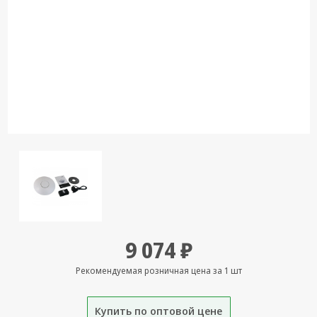
Кронштейны
под ТВ, ЖК, СВЧ
Кабельная
продукция
Усиление
Интернет
сигнала 3G/4G и
Сотовой связи
Сетевое
оборудование
Шнуры,
Штекеры,
Переходники
9 074 ₽
A/V, HDMI
Рекомендуемая розничная цена за 1 шт
Мобильные
аксессуары и
Аудиотехника
Купить по оптовой цене