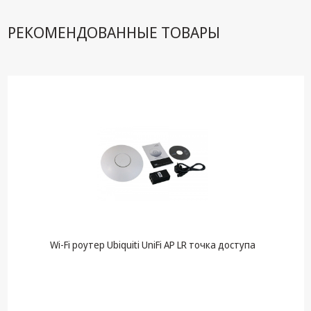
техника
РЕКОМЕНДОВАННЫЕ ТОВАРЫ
Компьютерные
комплектующие
Системы
безопасности
Wi-Fi роутер Ubiquiti UniFi AP LR точка доступа