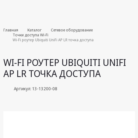
Комплекты
Главная
Каталог
Сетевое оборудование
августа
Точки доступа Wi-Fi
Wi-Fi роутер Ubiquiti UniFi AP LR точка доступа
Эфирное
оборудование
WI-FI РОУТЕР UBIQUITI UNIFI
Android TV
AP LR ТОЧКА ДОСТУПА
приставки
Блоки питания,
Артикул: 13-13200-08
Сетевые
адаптеры
Пульты
дистанционного
управления
Спутниковое
оборудование