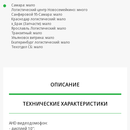
Самара: мало
Крепеж,
Логистический центр Новосемейкино: много
Инструменты
Санфировой 95-Самара: мало
Краснодар логистический: мало
х_Брак (Запчасти): мало
Батарейки,
Ярославль Логистический: мало
Зарядные
Транзитный: мало
устройства,
Ульяновск витрина: мало
Адаптеры
Екатеринбург логистический: мало
питания
Техотдел СБ: мало
Коммутационное
оборудование и
Телефония
Климатическая
ОПИСАНИЕ
техника
Электрика
ТЕХНИЧЕСКИЕ ХАРАКТЕРИСТИКИ
Светотехника
Товары для
AHD видеодомофон:
дома и Бытовая
- дисплей 10";