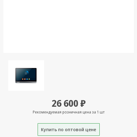
Кронштейны
под ТВ, ЖК, СВЧ
Кабельная
продукция
Усиление
Интернет
сигнала 3G/4G и
Сотовой связи
Сетевое
оборудование
Шнуры,
Штекеры,
26 600 ₽
Переходники
A/V, HDMI
Рекомендуемая розничная цена за 1 шт
Мобильные
аксессуары и
Купить по оптовой цене
Аудиотехника