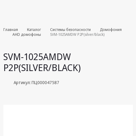
Комплекты
Главная
Каталог
Системы безопасности
Домофония
августа
AHD домофоны
SVM-1025AMDW P2P(silver/black)
Эфирное
оборудование
SVM-1025AMDW
Android TV
P2P(SILVER/BLACK)
приставки
Блоки питания,
Артикул: ПЦ000047587
Сетевые
адаптеры
Пульты
дистанционного
управления
Спутниковое
оборудование