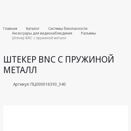
Комплекты
Главная
Каталог
Системы безопасности
августа
Аксессуары для видеонаблюдения
Разъемы
Штекер BNC с пружиной металл
Эфирное
оборудование
ШТЕКЕР BNC С ПРУЖИНОЙ
Android TV
МЕТАЛЛ
приставки
Блоки питания,
Артикул: ПЦ000016393_340
Сетевые
адаптеры
Пульты
дистанционного
управления
Спутниковое
оборудование