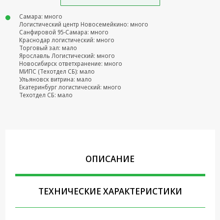
Крепеж,
Самара: много
Инструменты
Логистический центр Новосемейкино: много
Санфировой 95-Самара: много
Краснодар логистический: много
Батарейки,
Торговый зал: мало
Зарядные
Ярославль Логистический: много
устройства,
Новосибирск ответхранение: много
Адаптеры
МИПС (Техотдел СБ): мало
питания
Ульяновск витрина: мало
Екатеринбург логистический: много
Техотдел СБ: мало
Коммутационное
оборудование и
Телефония
Климатическая
техника
ОПИСАНИЕ
Электрика
Светотехника
ТЕХНИЧЕСКИЕ ХАРАКТЕРИСТИКИ
Товары для
дома и Бытовая