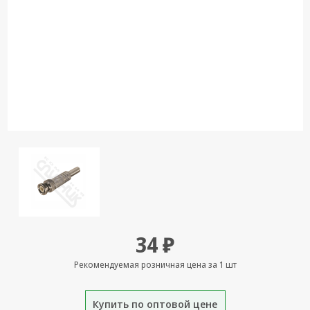
Кронштейны
под ТВ, ЖК, СВЧ
Кабельная
продукция
Усиление
Интернет
сигнала 3G/4G и
Сотовой связи
Сетевое
оборудование
Шнуры,
Штекеры,
Переходники
34 ₽
A/V, HDMI
Рекомендуемая розничная цена за 1 шт
Мобильные
аксессуары и
Аудиотехника
Купить по оптовой цене