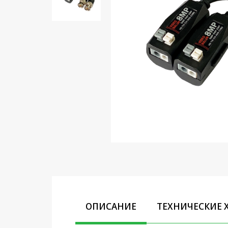
Кронштейны под ТВ, ЖК, СВЧ
Кабельная продукция
Усиление Интернет сигнала
3G/4G и Сотовой связи
Сетевое оборудование
Шнуры, Штекеры,
Переходники A/V, HDMI
Мобильные аксессуары и
Аудиотехника
Крепеж, Инструменты
Батарейки, Зарядные
устройства, Адаптеры
питания
ОПИСАНИЕ
ТЕХНИЧЕСКИЕ 
Коммутационное
оборудование и Телефония