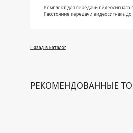
Комплект для передачи видеосигнала п
Климатическая техника
Расстояние передачи видеосигнала до 
Электрика
Светотехника
Товары для дома и Бытовая
Назад в каталог
техника
Компьютерные
комплектующие
Системы безопасности
РЕКОМЕНДОВАННЫЕ ТО