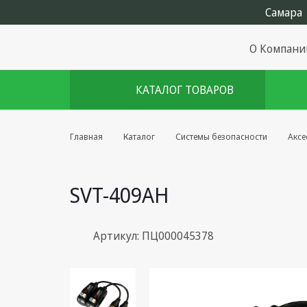
О Компани
КАТАЛОГ ТОВАРОВ
Комплекты августа
Главная
Каталог
Системы безопасности
Аксе
Эфирное оборудование
SVT-409AH
Android TV приставки
Блоки питания, Сетевые
адаптеры
Артикул: ПЦ000045378
Пульты дистанционного
управления
Спутниковое оборудование