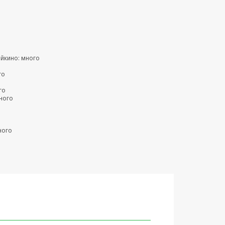
ейкино: много
го
го
ного
ного