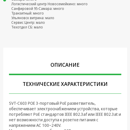
Логистический центр Новосемейкино: много
Крепеж,
Санфировой 95-Самара: много
Транзитный: много
Инструменты
Ульяновск витрина: мало
Сервис Центр: мало
Батарейки,
Техотдел СБ: мало
Зарядные
устройства,
Адаптеры
питания
Коммутационное
оборудование и
ОПИСАНИЕ
Телефония
Климатическая
ТЕХНИЧЕСКИЕ ХАРАКТЕРИСТИКИ
техника
Электрика
SVT-C603 POE 3-портовый PoE разветвитель,
обеспечивает электроснабжением устройства, которые
Светотехника
потребляют PoE стандартов IEEE 802.3af или IEEE 802.3at и
нет возможности доступа к розетке питания с
Товары для
напряжением AC 100~240V.
дома и Бытовая