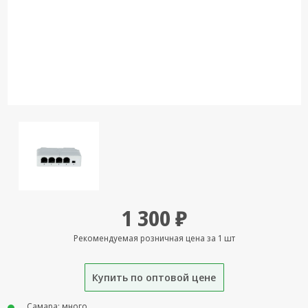
Кронштейны
под ТВ, ЖК, СВЧ
Кабельная
продукция
Усиление
Интернет
сигнала 3G/4G и
Сотовой связи
Сетевое
оборудование
Шнуры,
1 300 ₽
Штекеры,
Переходники
Рекомендуемая розничная цена за 1 шт
A/V, HDMI
Мобильные
Купить по оптовой цене
аксессуары и
Аудиотехника
Самара: много