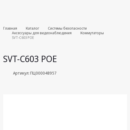
Комплекты
Главная
Каталог
Системы безопасности
августа
Аксессуары для видеонаблюдения
Коммутаторы
SVT-C603 POE
Эфирное
оборудование
SVT-C603 POE
Android TV
приставки
Артикул: ПЦ000048957
Блоки питания,
Сетевые
адаптеры
Пульты
дистанционного
управления
Спутниковое
оборудование