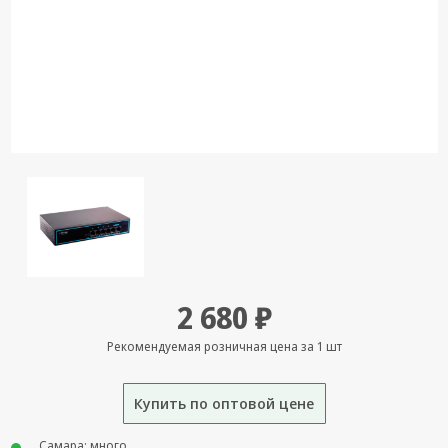
Кронштейны
под ТВ, ЖК, СВЧ
Кабельная
продукция
Усиление
Интернет
сигнала 3G/4G и
Сотовой связи
Сетевое
оборудование
Шнуры,
2 680 ₽
Штекеры,
Переходники
Рекомендуемая розничная цена за 1 шт
A/V, HDMI
Мобильные
Купить по оптовой цене
аксессуары и
Аудиотехника
Самара: много