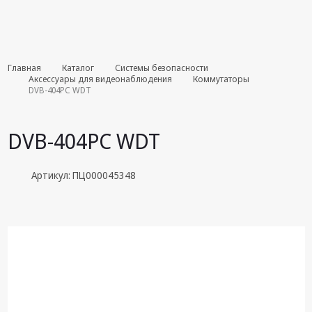
Комплекты
Главная
Каталог
Системы безопасности
августа
Аксессуары для видеонаблюдения
Коммутаторы
DVB-404PC WDT
Эфирное
оборудование
DVB-404PC WDT
Android TV
приставки
Артикул: ПЦ000045348
Блоки питания,
Сетевые
адаптеры
Пульты
дистанционного
управления
Спутниковое
оборудование