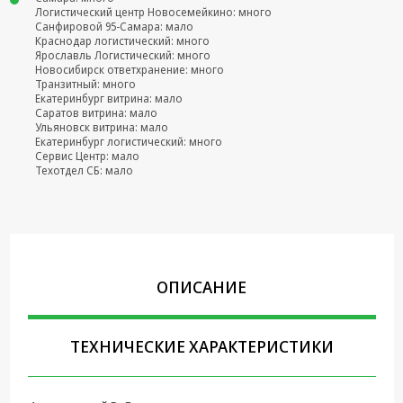
Логистический центр Новосемейкино: много
Крепеж,
Санфировой 95-Самара: мало
Краснодар логистический: много
Инструменты
Ярославль Логистический: много
Новосибирск ответхранение: много
Батарейки,
Транзитный: много
Зарядные
Екатеринбург витрина: мало
устройства,
Саратов витрина: мало
Ульяновск витрина: мало
Адаптеры
Екатеринбург логистический: много
питания
Сервис Центр: мало
Техотдел СБ: мало
Коммутационное
оборудование и
Телефония
Климатическая
техника
ОПИСАНИЕ
Электрика
Светотехника
ТЕХНИЧЕСКИЕ ХАРАКТЕРИСТИКИ
Товары для
дома и Бытовая