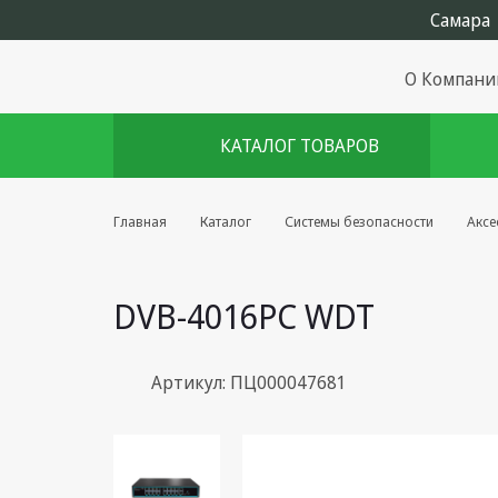
О Компани
КАТАЛОГ ТОВАРОВ
Комплекты августа
Главная
Каталог
Системы безопасности
Аксе
Эфирное оборудование
DVB-4016PC WDT
Android TV приставки
Блоки питания, Сетевые
адаптеры
Артикул: ПЦ000047681
Пульты дистанционного
управления
Спутниковое оборудование