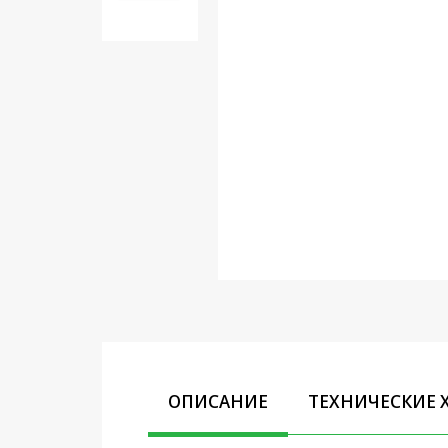
Кронштейны под ТВ, ЖК, СВЧ
Кабельная продукция
Усиление Интернет сигнала
3G/4G и Сотовой связи
Сетевое оборудование
Шнуры, Штекеры,
Переходники A/V, HDMI
Мобильные аксессуары и
Аудиотехника
Крепеж, Инструменты
Батарейки, Зарядные
устройства, Адаптеры
питания
ОПИСАНИЕ
ТЕХНИЧЕСКИЕ 
Коммутационное
оборудование и Телефония