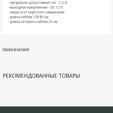
техника
- предельно допустимый ток - 2,2 А;
- выходное напряжение - DC 12 V;
Компьютерные
- защита от короткого замыкания.
комплектующие
- длина кабеля 12В 80 см
- длина сетевого кабеля 25 см
Системы
безопасности
Назад в каталог
РЕКОМЕНДОВАННЫЕ ТОВАРЫ