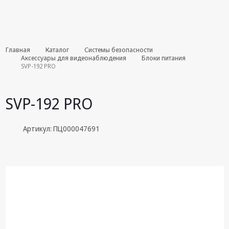
Комплекты
Главная
Каталог
Системы безопасности
августа
Аксессуары для видеонаблюдения
Блоки питания
SVP-192 PRO
Эфирное
оборудование
SVP-192 PRO
Android TV
приставки
Артикул: ПЦ000047691
Блоки питания,
Сетевые
адаптеры
Пульты
дистанционного
управления
Спутниковое
оборудование