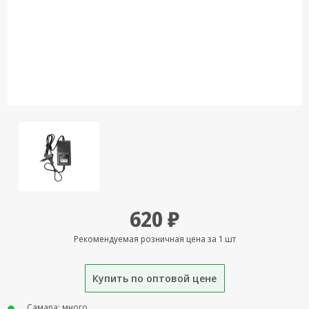
Кронштейны
под ТВ, ЖК, СВЧ
Кабельная
продукция
Усиление
Интернет
сигнала 3G/4G и
Сотовой связи
Сетевое
оборудование
Шнуры,
620 ₽
Штекеры,
Переходники
Рекомендуемая розничная цена за 1 шт
A/V, HDMI
Мобильные
Купить по оптовой цене
аксессуары и
Аудиотехника
Самара: много