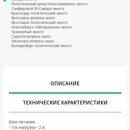
Логистический центр Новосемейкино: много
Крепеж,
Санфировой 95-Самара: много
Краснодар логистический: много
Инструменты
Ярославль витрина: мало
Ярославль Логистический: много
Батарейки,
Новосибирск ответхранение: много
Зарядные
Транзитный: много
устройства,
Саратов витрина: мало
Ульяновск витрина: мало
Адаптеры
Екатеринбург логистический: много
питания
Коммутационное
оборудование и
Телефония
Климатическая
ОПИСАНИЕ
техника
Электрика
ТЕХНИЧЕСКИЕ ХАРАКТЕРИСТИКИ
Светотехника
Товары для
Блок питания:
дома и Бытовая
- ток нагрузки - 2 А;