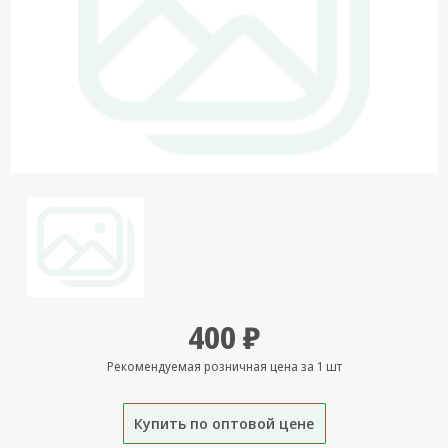
Кронштейны
под ТВ, ЖК, СВЧ
Кабельная
продукция
Усиление
Интернет
сигнала 3G/4G и
Сотовой связи
Сетевое
оборудование
Шнуры,
Штекеры,
400 ₽
Переходники
A/V, HDMI
Рекомендуемая розничная цена за 1 шт
Мобильные
аксессуары и
Купить по оптовой цене
Аудиотехника