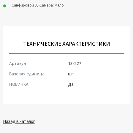
Санфировой 95-Самара: мало
Крепеж,
Инструменты
Батарейки,
Зарядные
устройства,
Адаптеры
ТЕХНИЧЕСКИЕ ХАРАКТЕРИСТИКИ
питания
Коммутационное
Артикул
13-227
оборудование и
Телефония
Базовая единица
шт
Климатическая
НОВИНКА
Да
техника
Электрика
Светотехника
Назад в каталог
Товары для
дома и Бытовая