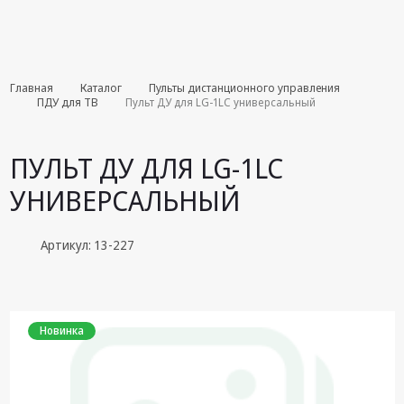
Комплекты
Главная
Каталог
Пульты дистанционного управления
августа
ПДУ для ТВ
Пульт ДУ для LG-1LC универсальный
Эфирное
оборудование
ПУЛЬТ ДУ ДЛЯ LG-1LC
Android TV
УНИВЕРСАЛЬНЫЙ
приставки
Блоки питания,
Артикул: 13-227
Сетевые
адаптеры
Пульты
дистанционного
Новинка
управления
Спутниковое
оборудование