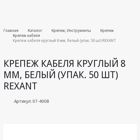
Комплекты
Главная
Каталог
Крепеж, Инструменты
Крепеж
августа
Крепеж кабеля
Крепеж кабеля круглый 8 мм, белый (упак. 50 шт) REXANT
Эфирное
оборудование
КРЕПЕЖ КАБЕЛЯ КРУГЛЫЙ 8
Android TV
ММ, БЕЛЫЙ (УПАК. 50 ШТ)
приставки
REXANT
Блоки питания,
Сетевые
адаптеры
Артикул: 07-4008
Пульты
дистанционного
управления
Спутниковое
оборудование