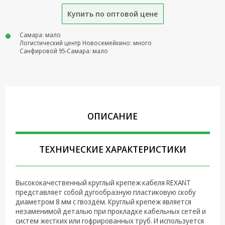
Купить по оптовой цене
Крепеж,
Инструменты
Самара: мало
Батарейки,
Логистический центр Новосемейкино: много
Санфировой 95-Самара: мало
Зарядные
устройства,
Адаптеры
питания
Коммутационное
оборудование и
ОПИСАНИЕ
Телефония
Климатическая
ТЕХНИЧЕСКИЕ ХАРАКТЕРИСТИКИ
техника
Электрика
Высококачественный круглый крепеж кабеля REXANT
Светотехника
представляет собой дугообразную пластиковую скобу
диаметром 8 мм с гвоздём. Круглый крепеж является
Товары для
незаменимой деталью при прокладке кабельных сетей и
дома и Бытовая
систем жестких или гофрированных труб. И используется