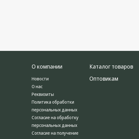
Кронштейны под ТВ, ЖК, СВЧ
Кабельная продукция
Усиление Интернет сигнала
3G/4G и Сотовой связи
Сетевое оборудование
Шнуры, Штекеры,
О компании
Каталог товаров
Переходники A/V, HDMI
Оптовикам
Новости
Мобильные аксессуары и
Аудиотехника
О нас
Реквизиты
Крепеж, Инструменты
Политика обработки
Батарейки, Зарядные
персональных данных
устройства, Адаптеры
Согласие на обработку
питания
персональных данных
Коммутационное
Согласие на получение
оборудование и Телефония