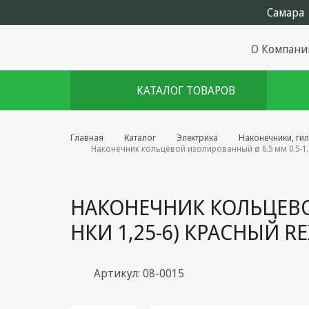
О Компани
КАТАЛОГ ТОВАРОВ
Комплекты августа
Главная
Каталог
Электрика
Наконечники, ги
Наконечник кольцевой изолированный ø 6.5 мм 0.5-1.5 
Эфирное оборудование
Android TV приставки
НАКОНЕЧНИК КОЛЬЦЕВОЙ
Блоки питания, Сетевые
НКИ 1,25-6) КРАСНЫЙ R
адаптеры
Пульты дистанционного
управления
Артикул: 08-0015
Спутниковое оборудование