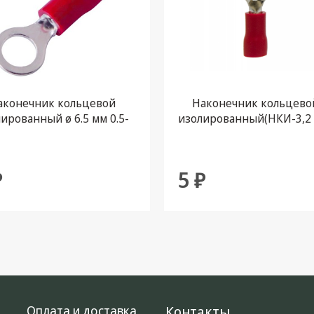
аконечник кольцевой
Наконечник кольцево
ированный ø 6.5 мм 0.5-
изолированный(НКИ-3,2
мм² (НКи 1.5-6/НКи 1,25-
0,5-1,5 кв.мм
6) красный REXANT
₽
5 ₽
Оплата и доставка
Контакты