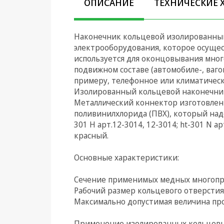
ОПИСАНИЕ
ТЕХНИЧЕСКИЕ 
Климатическая техника
Наконечник кольцевой изолированный 
Электрика
электрооборудования, которое осущес
используется для оконцовывания мно
Светотехника
подвижном составе (автомобиле-, вагон
Товары для дома и Бытовая
примеру, телефонное или климатическ
техника
Изолированный кольцевой наконечник 
Металлический коннектор изготовлен 
Компьютерные
поливинилхлорида (ПВХ), который на
комплектующие
301 H арт.12-3014, 12-3014; ht-301 N а
красный.
Системы безопасности
Основные характеристики:
Сечение применимых медных многопров
Рабочий размер кольцевого отверстия: 
Максимально допустимая величина про
Применение изолированных кольцевых