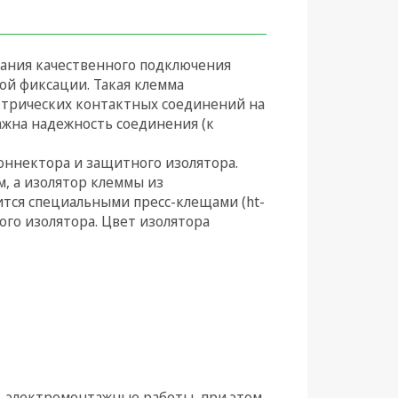
дания качественного подключения
ой фиксации. Такая клемма
ктрических контактных соединений на
важна надежность соединения (к
оннектора и защитного изолятора.
, а изолятор клеммы из
тся специальными пресс-клещами (ht-
ного изолятора. Цвет изолятора
 электромонтажные работы, при этом