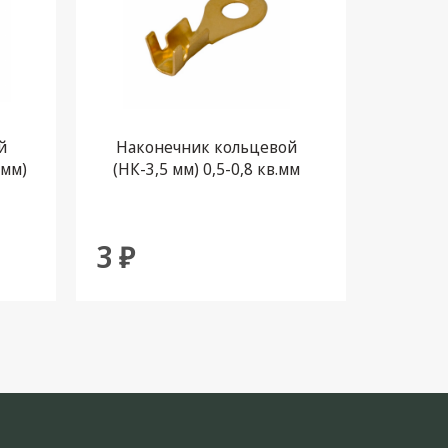
й
Наконечник кольцевой
Нако
 мм)
(НК-3,5 мм) 0,5-0,8 кв.мм
REXANT,
3 ₽
5 ₽