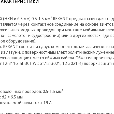
ХАРАКТЕРИСТИКИ
(НКИ ø 6.5 мм) 0.5-1.5 мм² REXANT предназначен для соз
твляется через контактное соединение на основе винтов
гожильных медных проводов при монтаже мобильных эле
о-, самолето- и судостроении) или в других местах, где 
ое оборудование).
REXANT состоит из двух компонентов: металлического к
из латуни, с поверхностным электролитическим лужением
дежно защищает место обжима кабеля. Обжатие производи
рт.12-3116; ht-301 W арт.12-3021, 12-3021-4) поверх защит
олочных проводов: 0.5-1.5 мм²
d2 = 6.5 мм
пускаемой силы тока: 19 А
 наконечников дает возможность существенно ускорять