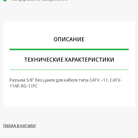
Крепеж,
Инструменты
Батарейки,
Зарядные
устройства,
ОПИСАНИЕ
Адаптеры
питания
ТЕХНИЧЕСКИЕ ХАРАКТЕРИСТИКИ
Коммутационное
оборудование и
Телефония
Разъем 5/8" без цанги для кабеля типа CATV –11, СATV-
Климатическая
11AP, RG-11FC
техника
Электрика
Светотехника
Назад в каталог
Товары для
дома и Бытовая