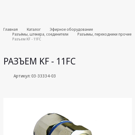
Комплекты
Главная
Каталог
Эфирное оборудование
августа
Разъёмы, штекера, соединители
Разъемы, переходники прочие
Разъем KF - 11FC
Эфирное
оборудование
РАЗЪЕМ KF - 11FC
Android TV
приставки
Артикул: 03-33334-03
Блоки питания,
Сетевые
адаптеры
Пульты
дистанционного
управления
Спутниковое
оборудование