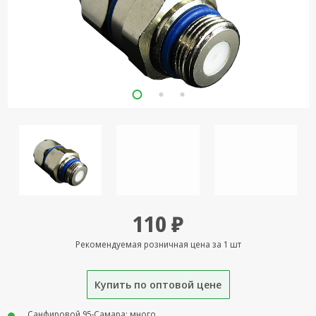
Кронштейны
под ТВ, ЖК, СВЧ
Кабельная
продукция
Усиление
Интернет
сигнала 3G/4G и
Сотовой связи
Сетевое
оборудование
Шнуры,
110 ₽
Штекеры,
Переходники
Рекомендуемая розничная цена за 1 шт
A/V, HDMI
Мобильные
Купить по оптовой цене
аксессуары и
Аудиотехника
Санфировой 95-Самара: много