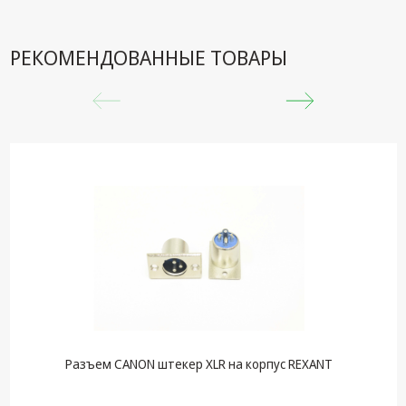
техника
Компьютерные
РЕКОМЕНДОВАННЫЕ ТОВАРЫ
комплектующие
Системы
безопасности
Разъем CANON штекер XLR на корпус REXANT