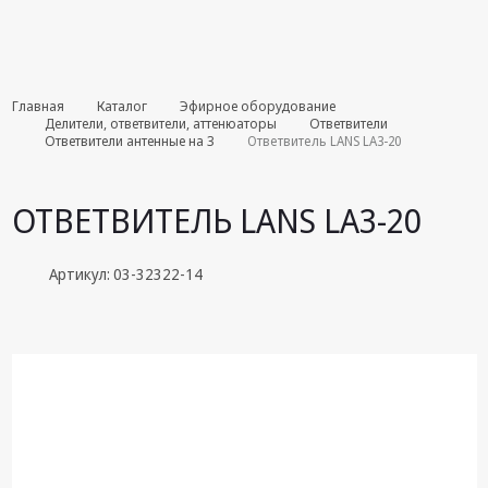
Комплекты
Главная
Каталог
Эфирное оборудование
августа
Делители, ответвители, аттенюаторы
Ответвители
Ответвители антенные на 3
Ответвитель LANS LA3-20
Эфирное
оборудование
ОТВЕТВИТЕЛЬ LANS LA3-20
Android TV
приставки
Артикул: 03-32322-14
Блоки питания,
Сетевые
адаптеры
Пульты
дистанционного
управления
Спутниковое
оборудование