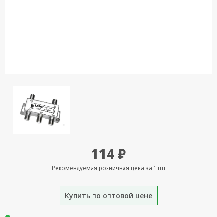
Кронштейны
под ТВ, ЖК, СВЧ
Кабельная
продукция
Усиление
Интернет
сигнала 3G/4G и
Сотовой связи
Сетевое
оборудование
Шнуры,
114 ₽
Штекеры,
Переходники
Рекомендуемая розничная цена за 1 шт
A/V, HDMI
Мобильные
Купить по оптовой цене
аксессуары и
Аудиотехника