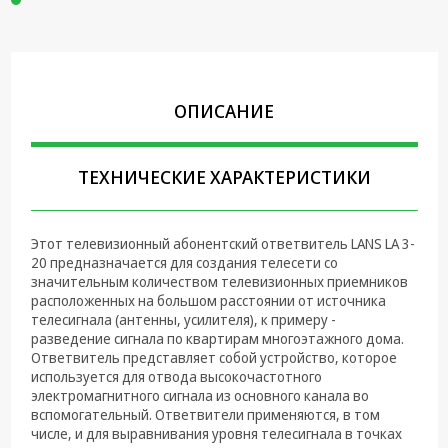
Крепеж,
Инструменты
Батарейки,
Зарядные
ОПИСАНИЕ
устройства,
Адаптеры
питания
ТЕХНИЧЕСКИЕ ХАРАКТЕРИСТИКИ
Коммутационное
оборудование и
Телефония
Этот телевизионный абонентский ответвитель LANS LA 3-
20 предназначается для создания телесети со
Климатическая
значительным количеством телевизионных приемников
техника
расположенных на большом расстоянии от источника
телесигнала (антенны, усилителя), к примеру -
Электрика
разведение сигнала по квартирам многоэтажного дома.
Ответвитель представляет собой устройство, которое
Светотехника
используется для отвода высокочастотного
электромагнитного сигнала из основного канала во
Товары для
вспомогательный. Ответвители применяются, в том
дома и Бытовая
числе, и для выравнивания уровня телесигнала в точках