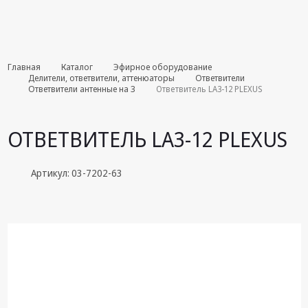
Комплекты
Главная
Каталог
Эфирное оборудование
августа
Делители, ответвители, аттенюаторы
Ответвители
Ответвители антенные на 3
Ответвитель LA3-12 PLEXUS
Эфирное
оборудование
ОТВЕТВИТЕЛЬ LA3-12 PLEXUS
Android TV
приставки
Артикул: 03-7202-63
Блоки питания,
Сетевые
адаптеры
Пульты
дистанционного
управления
Спутниковое
оборудование