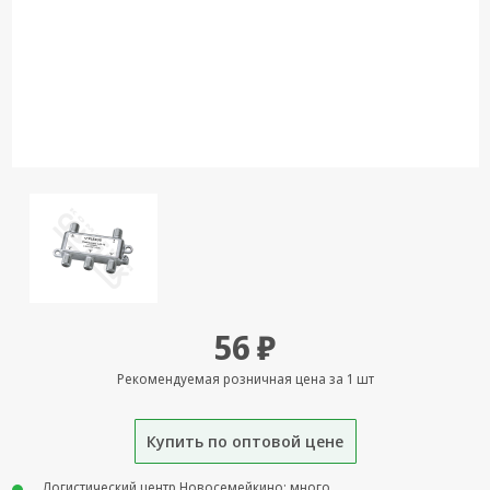
Кронштейны
под ТВ, ЖК, СВЧ
Кабельная
продукция
Усиление
Интернет
сигнала 3G/4G и
Сотовой связи
Сетевое
оборудование
Шнуры,
56 ₽
Штекеры,
Переходники
Рекомендуемая розничная цена за 1 шт
A/V, HDMI
Мобильные
Купить по оптовой цене
аксессуары и
Аудиотехника
Логистический центр Новосемейкино: много