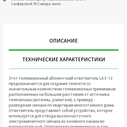
Санфировой 95-Самара: мало
Крепеж,
Инструменты
Батарейки,
Зарядные
устройства,
ОПИСАНИЕ
Адаптеры
питания
Коммутационное
ТЕХНИЧЕСКИЕ ХАРАКТЕРИСТИКИ
оборудование и
Телефония
Этот телевизионный абонентский ответвитель LA 3-12
Климатическая
предназначается для создания телесети со
техника
значительным количеством телевизионных приемников
расположенных на большом расстоянии от источника
Электрика
телесигнала (антенны, усилителя), к примеру -
разведение сигнала по квартирам многоэтажного дома.
Светотехника
Ответвитель представляет собой устройство, которое
используется для отвода высокочастотного
Товары для
электромагнитного сигнала из основного канала во
дома и Бытовая
вспомогательный. Ответвители применяются, в том