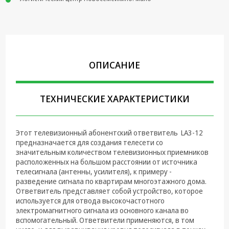
Крепеж,
Инструменты
Батарейки,
Зарядные
устройства,
ОПИСАНИЕ
Адаптеры
питания
ТЕХНИЧЕСКИЕ ХАРАКТЕРИСТИКИ
Коммутационное
оборудование и
Телефония
Этот телевизионный абонентский ответвитель LA3-12
Климатическая
предназначается для создания телесети со
техника
значительным количеством телевизионных приемников
расположенных на большом расстоянии от источника
телесигнала (антенны, усилителя), к примеру -
Электрика
разведение сигнала по квартирам многоэтажного дома.
Ответвитель представляет собой устройство, которое
Светотехника
используется для отвода высокочастотного
электромагнитного сигнала из основного канала во
Товары для
вспомогательный. Ответвители применяются, в том
дома и Бытовая