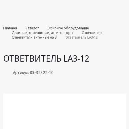
Комплекты
Главная
Каталог
Эфирное оборудование
августа
Делители, ответвители, аттенюаторы
Ответвители
Ответвители антенные на 3
Ответвитель LA3-12
Эфирное
оборудование
ОТВЕТВИТЕЛЬ LA3-12
Android TV
приставки
Артикул: 03-32322-10
Блоки питания,
Сетевые
адаптеры
Пульты
дистанционного
управления
Спутниковое
оборудование