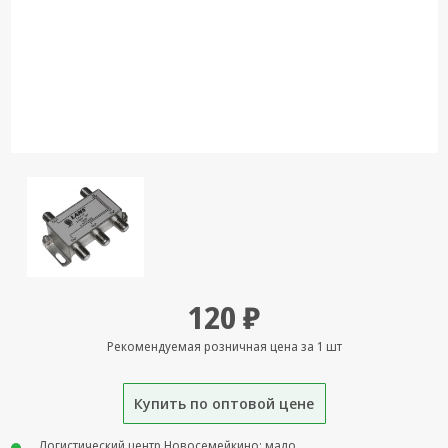
Кронштейны
под ТВ, ЖК, СВЧ
Кабельная
продукция
Усиление
Интернет
сигнала 3G/4G и
Сотовой связи
Сетевое
оборудование
Шнуры,
120 ₽
Штекеры,
Переходники
Рекомендуемая розничная цена за 1 шт
A/V, HDMI
Мобильные
Купить по оптовой цене
аксессуары и
Аудиотехника
Логистический центр Новосемейкино: мало