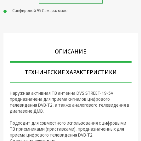
Крепеж,
Санфировой 95-Самара: мало
Инструменты
Батарейки,
Зарядные
устройства,
Адаптеры
ОПИСАНИЕ
питания
Коммутационное
оборудование и
ТЕХНИЧЕСКИЕ ХАРАКТЕРИСТИКИ
Телефония
Климатическая
Наружная активная ТВ антенна DVS STREET-19-5V
техника
предназначена для приема сигналов цифрового
телевидения DVB-T2, а также аналогового телевидения в
Электрика
диапазоне ДМВ.
Светотехника
Подходит для совместного использования с цифровыми
ТВ приемниками (приставками), предназначенных для
Товары для
приема цифрового телевидения DVB-T2.
дома и Бытовая
Сделана из алюминия.