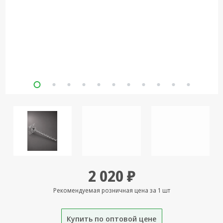
Кронштейны
под ТВ, ЖК, СВЧ
Кабельная
продукция
Усиление
Интернет
сигнала 3G/4G и
Сотовой связи
Сетевое
оборудование
Шнуры,
Штекеры,
Переходники
2 020 ₽
A/V, HDMI
Рекомендуемая розничная цена за 1 шт
Мобильные
аксессуары и
Аудиотехника
Купить по оптовой цене