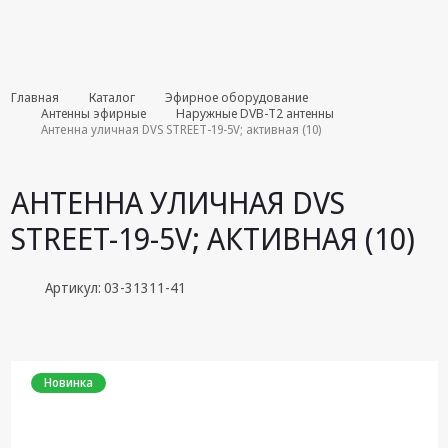
Комплекты
Главная
Каталог
Эфирное оборудование
августа
Антенны эфирные
Наружные DVB-T2 антенны
Антенна уличная DVS STREET-19-5V; активная (10)
Эфирное
оборудование
АНТЕННА УЛИЧНАЯ DVS
Android TV
STREET-19-5V; АКТИВНАЯ (10)
приставки
Блоки питания,
Артикул: 03-31311-41
Сетевые
адаптеры
Пульты
дистанционного
Новинка
управления
Спутниковое
оборудование