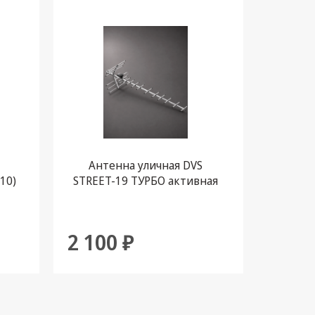
Антенна уличная DVS
Ант
10)
STREET-19 ТУРБО активная
STREET-
(10)
2 100 ₽
1 41