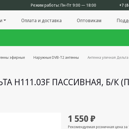
Режим работы:
Пн-Пт 9:00 — 18:00
+7 (8
и
Оплата и доставка
Оптовикам
Подд
тенны эфирные
Наружные DVB-T2 антенны
Антенна уличная Дельта Н
А Н111.03F ПАССИВНАЯ, Б/К (П
1 550 ₽
Рекомендуемая розничная цена за 