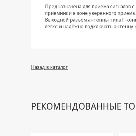
Предназначена для приёма сигналов с
Климатическая техника
приемники в зоне уверенного приема.
Выходной разъём антенны типа F-конн
Электрика
легко и надёжно подключать антенну 
Светотехника
Товары для дома и Бытовая
техника
Компьютерные
Назад в каталог
комплектующие
Системы безопасности
РЕКОМЕНДОВАННЫЕ ТО