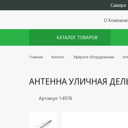
О Компани
КАТАЛОГ ТОВАРОВ
Комплекты августа
Главная
Каталог
Эфирное оборудование
Ан
Эфирное оборудование
АНТЕННА УЛИЧНАЯ ДЕЛЬТ
Android TV приставки
Блоки питания, Сетевые
адаптеры
Артикул: 14978
Пульты дистанционного
управления
Спутниковое оборудование