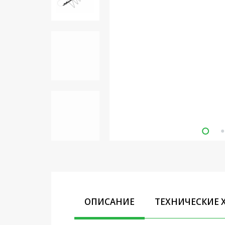
Кронштейны под ТВ, ЖК, СВЧ
Кабельная продукция
Усиление Интернет сигнала
3G/4G и Сотовой связи
Сетевое оборудование
Шнуры, Штекеры,
Переходники A/V, HDMI
Мобильные аксессуары и
Аудиотехника
Крепеж, Инструменты
Батарейки, Зарядные
устройства, Адаптеры
питания
ОПИСАНИЕ
ТЕХНИЧЕСКИЕ 
Коммутационное
оборудование и Телефония