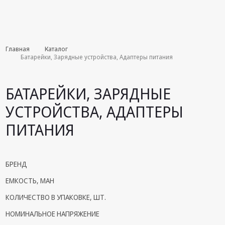
Комплекты
Главная
Каталог
августа
Батарейки, Зарядные устройства, Адаптеры питания
Эфирное
оборудование
БАТАРЕЙКИ, ЗАРЯДНЫЕ
Android TV
УСТРОЙСТВА, АДАПТЕРЫ
приставки
ПИТАНИЯ
Блоки питания,
Сетевые
адаптеры
БРЕНД
Пульты
ЕМКОСТЬ, MAH
дистанционного
управления
КОЛИЧЕСТВО В УПАКОВКЕ, ШТ.
Спутниковое
НОМИНАЛЬНОЕ НАПРЯЖЕНИЕ
оборудование