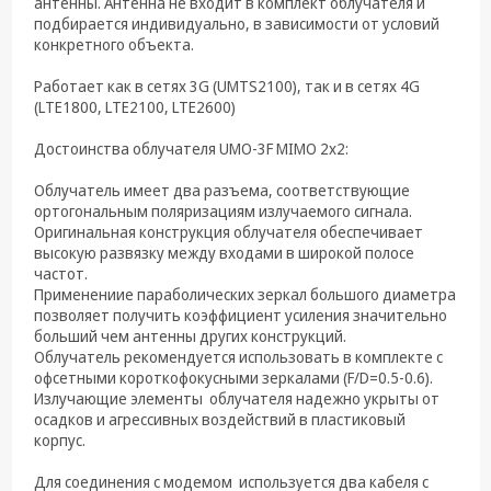
антенны. Антенна не входит в комплект облучателя и
техника
подбирается индивидуально, в зависимости от условий
конкретного объекта.
Компьютерные
комплектующие
Работает как в сетях 3G (UMTS2100), так и в сетях 4G
(LTE1800, LTE2100, LTE2600)
Системы
безопасности
Достоинства облучателя UMO-3F MIMO 2x2:
Облучатель имеет два разъема, соответствующие
ортогональным поляризациям излучаемого сигнала.
Оригинальная конструкция облучателя обеспечивает
высокую развязку между входами в широкой полосе
частот.
Применениие параболических зеркал большого диаметра
позволяет получить коэффициент усиления значительно
больший чем антенны других конструкций.
Облучатель рекомендуется использовать в комплекте с
офсетными короткофокусными зеркалами (F/D=0.5-0.6).
Излучающие элементы облучателя надежно укрыты от
осадков и агрессивных воздействий в пластиковый
корпус.
Для соединения с модемом используется два кабеля с