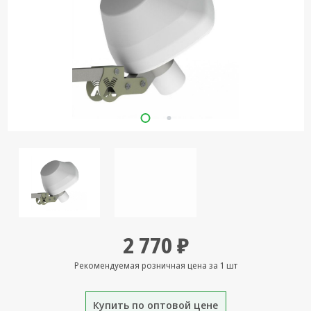
Кронштейны
под ТВ, ЖК, СВЧ
Кабельная
продукция
Усиление
Интернет
сигнала 3G/4G и
Сотовой связи
Сетевое
оборудование
Шнуры,
Штекеры,
Переходники
2 770 ₽
A/V, HDMI
Рекомендуемая розничная цена за 1 шт
Мобильные
аксессуары и
Аудиотехника
Купить по оптовой цене