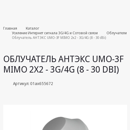
Комплекты
Главная
Каталог
августа
Усиление Интернет сигнала 3G/4G и Сотовой связи
Облучатели
Облучатель АНТЭКС UMO-3F MIMO 2x2 - 3G/4G (8 - 30 dBi)
Эфирное
оборудование
ОБЛУЧАТЕЛЬ АНТЭКС UMO-3F
Android TV
MIMO 2X2 - 3G/4G (8 - 30 DBI)
приставки
Блоки питания,
Артикул: 01ax655672
Сетевые
адаптеры
Пульты
дистанционного
управления
Спутниковое
оборудование