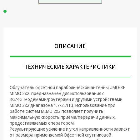
Крепеж,
Инструменты
Батарейки,
Зарядные
устройства,
Адаптеры
ОПИСАНИЕ
питания
Коммутационное
ТЕХНИЧЕСКИЕ ХАРАКТЕРИСТИКИ
оборудование и
Телефония
Климатическая
Облучатель офсетной параболической антенны UMO-3F
техника
MIMO 2x2 предназначен для использования с
3G/4G модемами/роутерами и другими устройствами
Электрика
MIMO 2х2 диапазона 1.7-2.7ГГц. Использование при
работе систем MIMO 2x2 позволяет получить
максимальную скорость приема/передачи данных,
Светотехника
предоставляемых оператором.
Результирующие усиление и угол направленности зависят
Товары для
от размера применяемой Офсетной спутниковой
дома и Бытовая