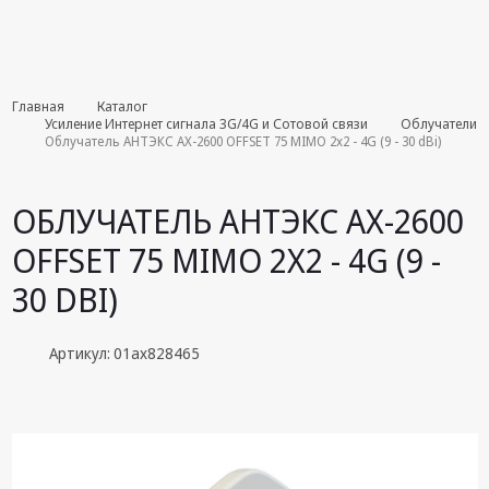
Комплекты
Главная
Каталог
августа
Усиление Интернет сигнала 3G/4G и Сотовой связи
Облучатели
Облучатель АНТЭКС AX-2600 OFFSET 75 MIMO 2x2 - 4G (9 - 30 dBi)
Эфирное
оборудование
ОБЛУЧАТЕЛЬ АНТЭКС AX-2600
Android TV
OFFSET 75 MIMO 2X2 - 4G (9 -
приставки
30 DBI)
Блоки питания,
Сетевые
адаптеры
Артикул: 01ax828465
Пульты
дистанционного
управления
Спутниковое
оборудование