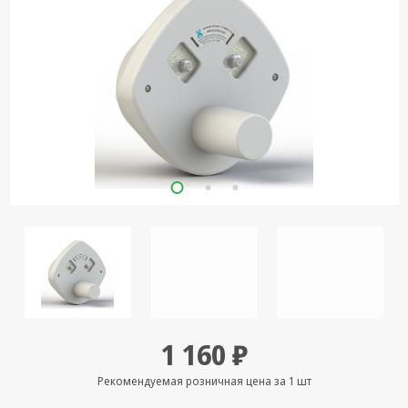
Кронштейны
под ТВ, ЖК, СВЧ
Кабельная
продукция
Усиление
Интернет
сигнала 3G/4G и
Сотовой связи
Сетевое
оборудование
Шнуры,
Штекеры,
Переходники
A/V, HDMI
1 160 ₽
Мобильные
аксессуары и
Рекомендуемая розничная цена за 1 шт
Аудиотехника