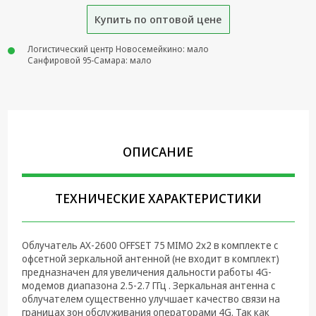
Купить по оптовой цене
Крепеж,
Инструменты
Логистический центр Новосемейкино: мало
Батарейки,
Санфировой 95-Самара: мало
Зарядные
устройства,
Адаптеры
питания
Коммутационное
ОПИСАНИЕ
оборудование и
Телефония
Климатическая
ТЕХНИЧЕСКИЕ ХАРАКТЕРИСТИКИ
техника
Электрика
Облучатель AX-2600 OFFSET 75 MIMO 2x2 в комплекте с
офсетной зеркальной антенной (не входит в комплект)
Светотехника
предназначен для увеличения дальности работы 4G-
модемов диапазона 2.5-2.7 ГГц . Зеркальная антенна с
Товары для
облучателем существенно улучшает качество связи на
дома и Бытовая
границах зон обслуживания операторами 4G. Так как