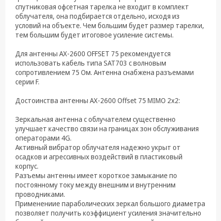
техника
спутниковая офсетная тарелка не входит в комплект
облучателя, она подбирается отдельно, исходя из
Компьютерные
условий на объекте. Чем большим будет размер тарелки,
комплектующие
тем большим будет итоговое усиление системы.
Системы
Для антенны AX-2600 OFFSET 75 рекомендуется
безопасности
использовать кабель типа SAT703 с волновым
сопротивлением 75 Ом. Антенна снабжена разъемами
серии F.
Достоинства антенны АX-2600 Offset 75 MIMO 2x2:
Зеркальная антенна с облучателем существенно
улучшает качество связи на границах зон обслуживания
операторами 4G.
Активный вибратор облучателя надежно укрыт от
осадков и агрессивных воздействий в пластиковый
корпус.
Разъемы антенны имеет короткое замыкание по
постоянному току между внешним и внутренним
проводниками.
Применениие параболических зеркал большого диаметра
позволяет получить коэффициент усиления значительно